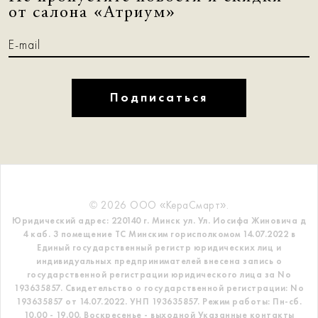
от салона «Атриум»
Подписаться
© 2026 ООО «КераСмарт».
Юридический адрес: 220140 г. Минск ул. Ул. Иосифа Жиновича д
4 каб. 3 помещение ТС
Минским горисполкомом 14.07.2022 в
Единый государственный регистр
юридических лиц и
индивидуальных предпринимателей внесена запись о
государственной регистрации юридического лица за No
193635857.
Свидетельство о государственной регистрации: No
193635857 от 14.07.2022. УНП 193635857.
Режим работы: Пн-сб.
10.00 - 19.00. Воскресенье - выходной
Указанные контакты