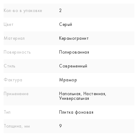
Кол-вo в упаковке
2
Цвет
Серый
Материал
Керамогранит
Поверхность
Полированная
Стиль
Современный
Фактура
Мрамор
Применение
Напольная, Настенная,
Универсальная
Тип
Плитка фоновая
Толщина, мм
9