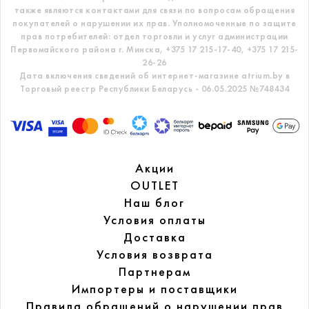
также являются контактами для связи по вопросам обращения
покупателей о нарушении их прав.
Уполномоченные по защите
прав потребителей: отдел торговли и услуг администрации
Первомайского района г. Минска,
+375 17 215-17-40, +375 17 215-
26-26
Дата включения сведений об интернет-магазине atrium.by в
Торговый реестр Республики Беларусь - 06.05.2025 №748434
Акции
OUTLET
Наш блог
Условия оплаты
Доставка
Условия возврата
Партнерам
Импортеры и поставщики
Правила обращений
о нарушении прав