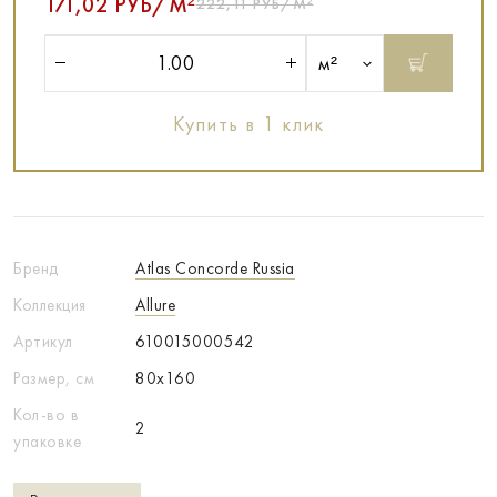
171,02 РУБ/М²
222,11 РУБ/М²
м²
Купить в 1 клик
Бренд
Atlas Concorde Russia
Коллекция
Allure
Артикул
610015000542
Размер, см
80x160
Кол-во в
2
упаковке