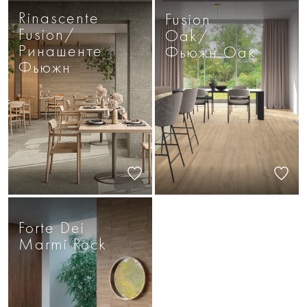
Rinascente
Fusion
Fusion/
Oak/
Ринашенте
Фьюжн Оак
Фьюжн
Forte Dei
Marmi Rock