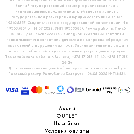
Единый государственный регистр
юридических лиц и
индивидуальных предпринимателей внесена запись о
государственной регистрации юридического лица за No
193635857.
Свидетельство о государственной регистрации: No
193635857 от 14.07.2022. УНП 193635857.
Режим работы: Пн-сб.
10.00 - 19.00. Воскресенье - выходной
Указанные контакты
также являются контактами для связи по вопросам обращения
покупателей о нарушении их прав.
Уполномоченные по защите
прав потребителей: отдел торговли и услуг администрации
Первомайского района г. Минска,
+375 17 215-17-40, +375 17 215-
26-26
Дата включения сведений об интернет-магазине atrium.by в
Торговый реестр Республики Беларусь - 06.05.2025 №748434
Акции
OUTLET
Наш блог
Условия оплаты