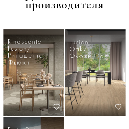
производителя
Rinascente
Fusion
Fusion/
Oak/
Ринашенте
Фьюжн Оак
Фьюжн