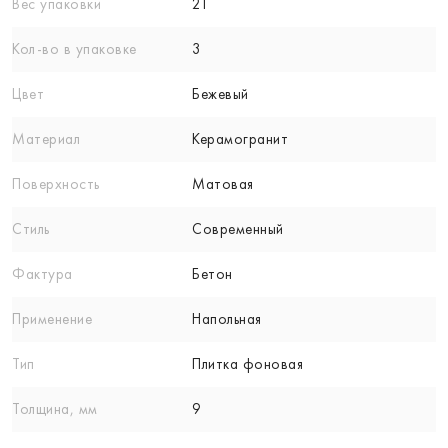
Вес упаковки
21
Кол-вo в упаковке
3
Цвет
Бежевый
Материал
Керамогранит
Поверхность
Матовая
Стиль
Современный
Фактура
Бетон
Применение
Напольная
Тип
Плитка фоновая
Толщина, мм
9