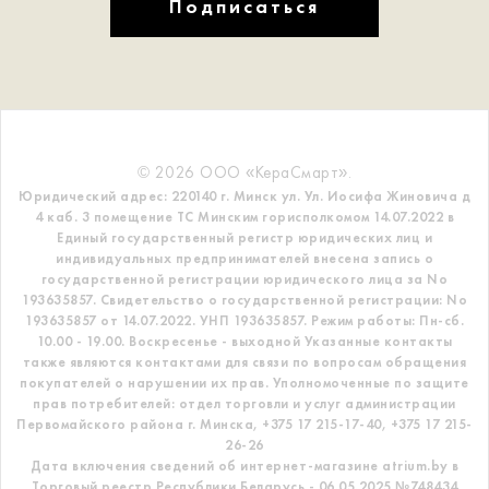
Подписаться
© 2026 ООО «КераСмарт».
Юридический адрес: 220140 г. Минск ул. Ул. Иосифа Жиновича д
4 каб. 3 помещение ТС
Минским горисполкомом 14.07.2022 в
Единый государственный регистр
юридических лиц и
индивидуальных предпринимателей внесена запись о
государственной регистрации юридического лица за No
193635857.
Свидетельство о государственной регистрации: No
193635857 от 14.07.2022. УНП 193635857.
Режим работы: Пн-сб.
10.00 - 19.00. Воскресенье - выходной
Указанные контакты
также являются контактами для связи по вопросам обращения
покупателей о нарушении их прав.
Уполномоченные по защите
прав потребителей: отдел торговли и услуг администрации
Первомайского района г. Минска,
+375 17 215-17-40, +375 17 215-
26-26
Дата включения сведений об интернет-магазине atrium.by в
Торговый реестр Республики Беларусь - 06.05.2025 №748434