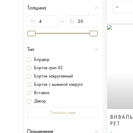
Толщина
От
До
Тип
Бордюр
Бортик грип X2
Бортик закругленный
Бортик с выемкой закругл.
Вставка
Декор
Показать еще
ВИВАЛЬ
РЕТ
Применение