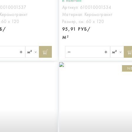
В наличии
10010001537
Артикул:
610010001534
Керамогранит
Материал:
Керамогранит
:
60 х 120
Размер, см:
60 х 120
УБ/
95,91 РУБ/
М²
м²
м²
N