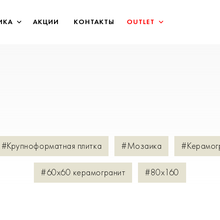
ИКА
АКЦИИ
КОНТАКТЫ
OUTLET
#Крупноформатная плитка
#Мозаика
#Керамог
#60х60 керамогранит
#80х160