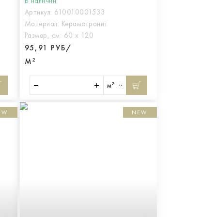
В наличии
Артикул:
610010001533
Материал:
Керамогранит
Размер, см:
60 х 120
95,91 РУБ/
М²
м²
EW
NEW