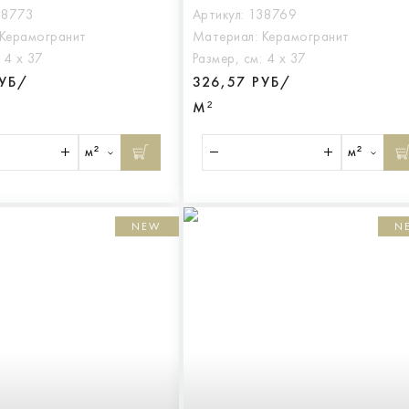
38773
Артикул:
138769
Керамогранит
Материал:
Керамогранит
:
4 х 37
Размер, см:
4 х 37
РУБ/
326,57 РУБ/
М²
м²
м²
NEW
N