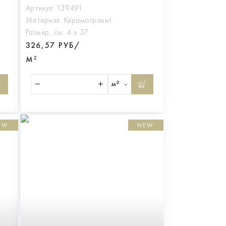
Артикул:
139491
Материал:
Керамогранит
Размер, см:
4 х 37
326,57 РУБ/
М²
м²
EW
NEW