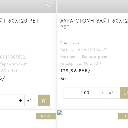
ЙТ 60X120 РЕТ
АУРА СТОУН УАЙТ 60X1
РЕТ
В наличии
Артикул:
610010004172
Материал:
Керамогранит
10010001532
Размер, см:
60 х 120
Керамогранит
129,96 РУБ/
:
60 х 120
УБ/
М²
м²
м²
NEW
N