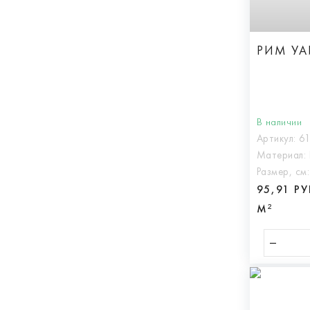
РИМ УА
В наличии
Артикул:
6
Материал:
Размер, см
95,91 Р
М²