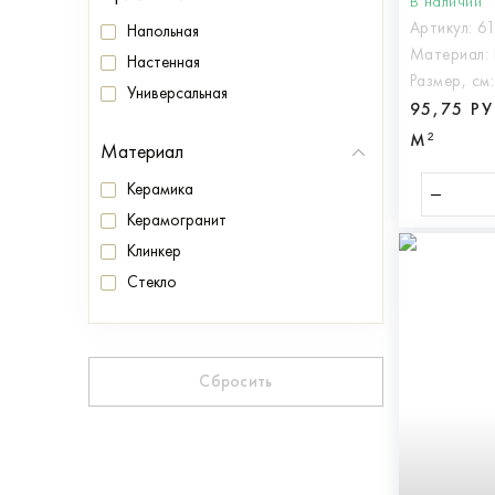
В наличии
Артикул:
6
Напольная
Материал:
Настенная
Размер, см
Универсальная
95,75 Р
М²
Материал
Керамика
Керамогранит
Клинкер
Стекло
Сбросить