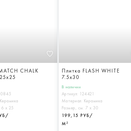
 MATCH CHALK
Плитка FLASH WHITE
25x25
7.5x30
В наличии
30845
Артикул:
124421
Керамика
Материал:
Керамика
:
6 х 25
Размер, см:
7 х 30
РУБ/
199,15 РУБ/
М²