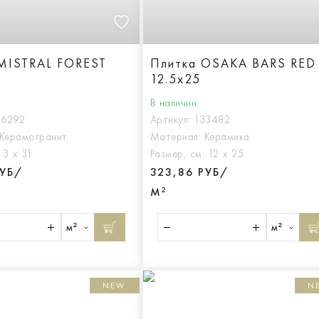
MISTRAL FOREST
Плитка OSAKA BARS RED
12.5x25
В наличии
36292
Артикул:
133482
Керамогранит
Материал:
Керамика
:
3 х 31
Размер, см:
12 х 25
РУБ/
323,86 РУБ/
М²
м²
м²
NEW
N