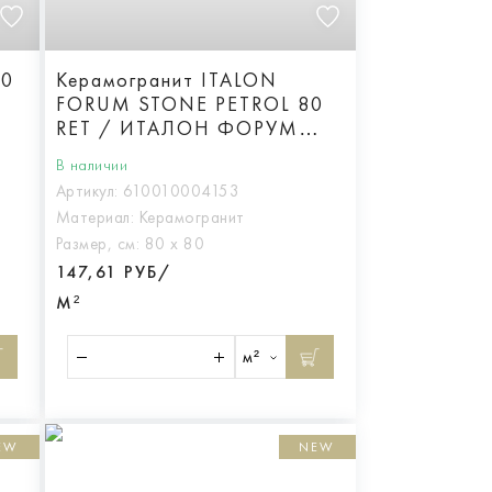
20
Керамогранит ITALON
FORUM STONE PETROL 80
RET / ИТАЛОН ФОРУМ
СТОУН ПЕТРОЛ 80 РЕТ,
В наличии
арт.610010004153
Артикул:
610010004153
Материал:
Керамогранит
Размер, см:
80 х 80
147,61 РУБ/
М²
м²
EW
NEW