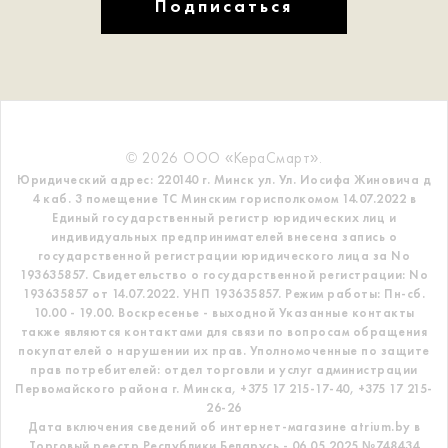
Подписаться
© 2026 ООО «КераСмарт».
Юридический адрес: 220140 г. Минск ул. Ул. Иосифа Жиновича д
4 каб. 3 помещение ТС
Минским горисполкомом 14.07.2022 в
Единый государственный регистр
юридических лиц и
индивидуальных предпринимателей внесена запись о
государственной регистрации юридического лица за No
193635857.
Свидетельство о государственной регистрации: No
193635857 от 14.07.2022. УНП 193635857.
Режим работы: Пн-сб.
10.00 - 19.00. Воскресенье - выходной
Указанные контакты
также являются контактами для связи по вопросам обращения
покупателей о нарушении их прав.
Уполномоченные по защите
прав потребителей: отдел торговли и услуг администрации
Первомайского района г. Минска,
+375 17 215-17-40, +375 17 215-
26-26
Дата включения сведений об интернет-магазине atrium.by в
Торговый реестр Республики Беларусь - 06.05.2025 №748434