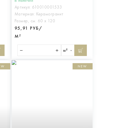
В наличии
Артикул:
610010001533
Материал:
Керамогранит
Размер, см:
60 х 120
95,91 РУБ/
М²
м²
EW
NEW