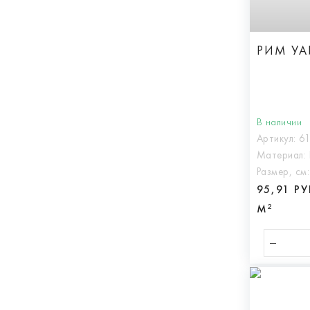
РИМ УА
В наличии
Артикул:
6
Материал:
Размер, см
95,91 Р
М²