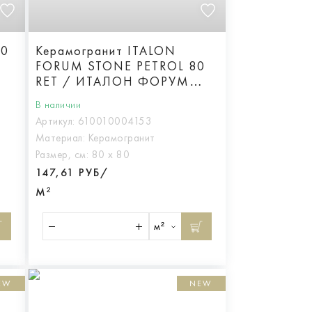
20
Керамогранит ITALON
FORUM STONE PETROL 80
RET / ИТАЛОН ФОРУМ
СТОУН ПЕТРОЛ 80 РЕТ,
В наличии
арт.610010004153
Артикул:
610010004153
Материал:
Керамогранит
Размер, см:
80 х 80
147,61 РУБ/
М²
м²
EW
NEW