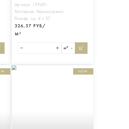
Артикул:
139491
Материал:
Керамогранит
Размер, см:
4 х 37
326,57 РУБ/
М²
м²
EW
NEW