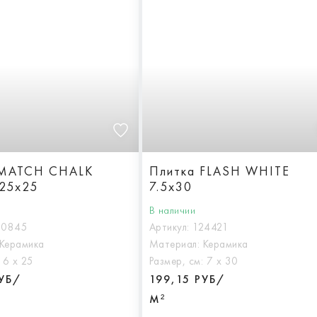
 MATCH CHALK
Плитка FLASH WHITE
25x25
7.5x30
В наличии
30845
Артикул:
124421
Керамика
Материал:
Керамика
:
6 х 25
Размер, см:
7 х 30
РУБ/
199,15 РУБ/
М²