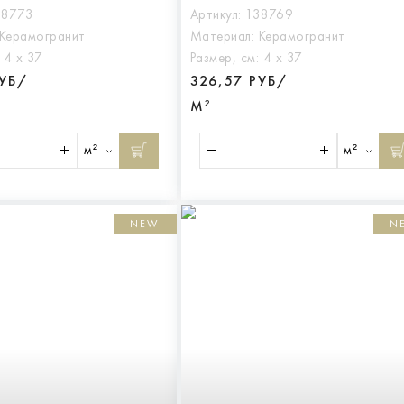
38773
Артикул:
138769
Керамогранит
Материал:
Керамогранит
:
4 х 37
Размер, см:
4 х 37
РУБ/
326,57 РУБ/
М²
м²
м²
NEW
N