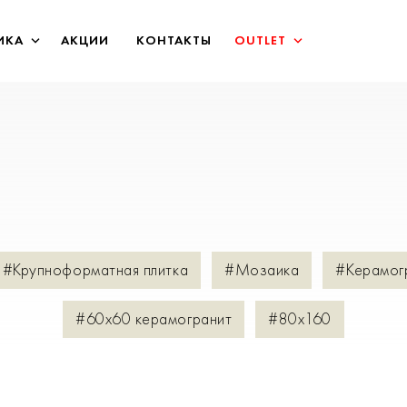
ИКА
АКЦИИ
КОНТАКТЫ
OUTLET
#Крупноформатная плитка
#Мозаика
#Керамог
#60х60 керамогранит
#80х160