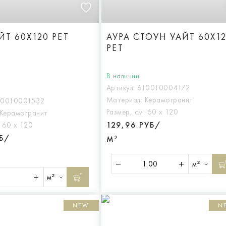
ЙТ 60X120 РЕТ
АУРА СТОУН УАЙТ 60X1
РЕТ
В наличии
Артикул:
610010004172
Материал:
Керамогранит
10010001532
Размер, см:
60 х 120
Керамогранит
129,96 РУБ/
:
60 х 120
УБ/
М²
м²
м²
NEW
N