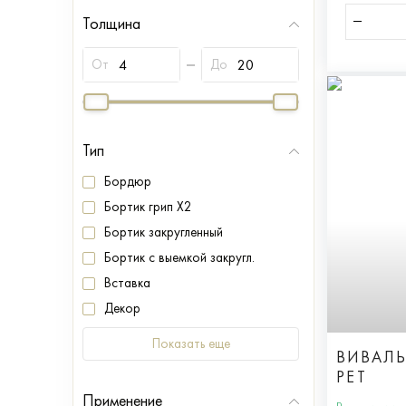
Толщина
От
До
Тип
Бордюр
Бортик грип X2
Бортик закругленный
Бортик с выемкой закругл.
Вставка
Декор
Показать еще
ВИВАЛЬ
РЕТ
Применение