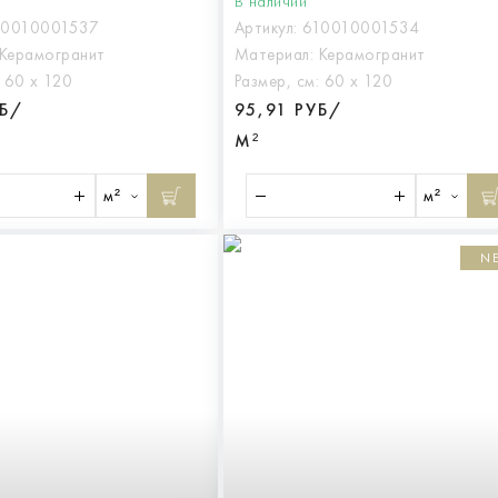
В наличии
10010001537
Артикул:
610010001534
Керамогранит
Материал:
Керамогранит
:
60 х 120
Размер, см:
60 х 120
УБ/
95,91 РУБ/
М²
м²
м²
N