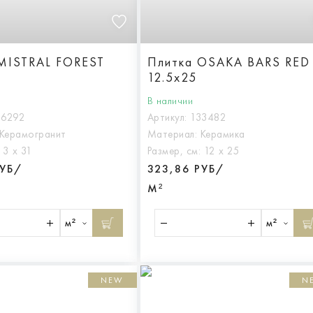
MISTRAL FOREST
Плитка OSAKA BARS RED
12.5x25
В наличии
36292
Артикул:
133482
Керамогранит
Материал:
Керамика
:
3 х 31
Размер, см:
12 х 25
РУБ/
323,86 РУБ/
М²
м²
м²
NEW
N