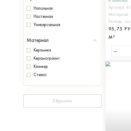
В наличии
Артикул:
6
Напольная
Материал:
Настенная
Размер, см
Универсальная
95,75 Р
М²
Материал
Керамика
Керамогранит
Клинкер
Стекло
Сбросить