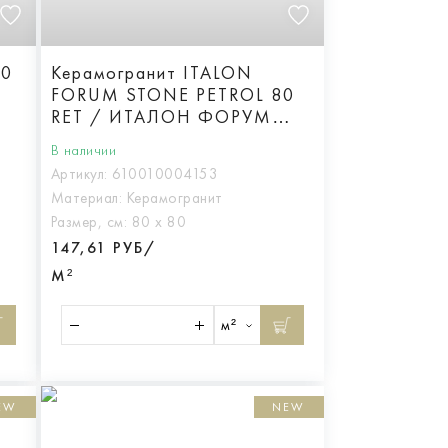
20
Керамогранит ITALON
FORUM STONE PETROL 80
RET / ИТАЛОН ФОРУМ
СТОУН ПЕТРОЛ 80 РЕТ,
В наличии
арт.610010004153
Артикул:
610010004153
Материал:
Керамогранит
Размер, см:
80 х 80
147,61 РУБ/
М²
м²
EW
NEW