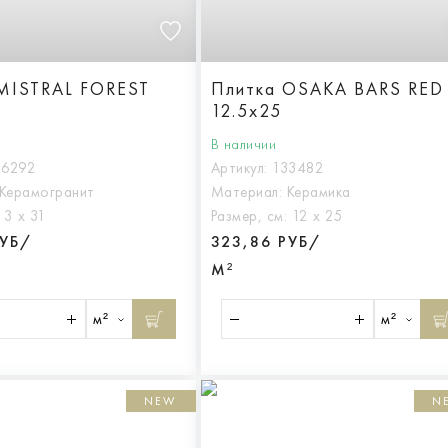
MISTRAL FOREST
Плитка OSAKA BARS RED
12.5x25
В наличии
36292
Артикул:
133482
Керамогранит
Материал:
Керамика
:
3 х 31
Размер, см:
12 х 25
РУБ/
323,86 РУБ/
М²
м²
м²
NEW
N