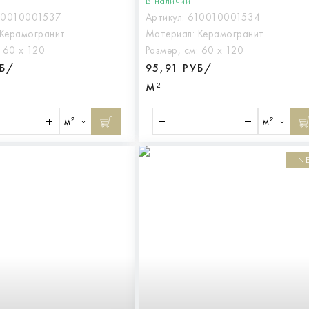
В наличии
10010001537
Артикул:
610010001534
Керамогранит
Материал:
Керамогранит
:
60 х 120
Размер, см:
60 х 120
УБ/
95,91 РУБ/
М²
м²
м²
N