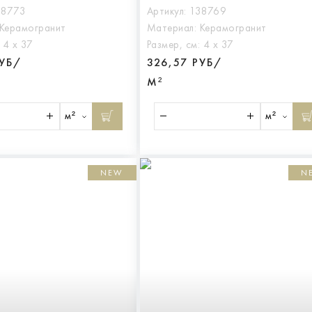
38773
Артикул:
138769
Керамогранит
Материал:
Керамогранит
:
4 х 37
Размер, см:
4 х 37
РУБ/
326,57 РУБ/
М²
м²
м²
NEW
N