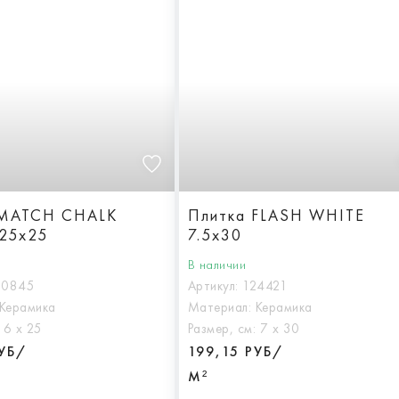
 MATCH CHALK
Плитка FLASH WHITE
25x25
7.5x30
В наличии
30845
Артикул:
124421
Керамика
Материал:
Керамика
:
6 х 25
Размер, см:
7 х 30
РУБ/
199,15 РУБ/
М²