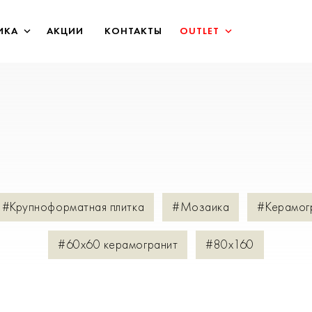
ИКА
АКЦИИ
КОНТАКТЫ
OUTLET
#Крупноформатная плитка
#Мозаика
#Керамог
#60х60 керамогранит
#80х160