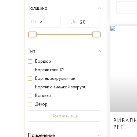
Толщина
От
До
Тип
Бордюр
Бортик грип X2
Бортик закругленный
Бортик с выемкой закругл.
Вставка
Декор
Показать еще
ВИВАЛЬ
РЕТ
Применение