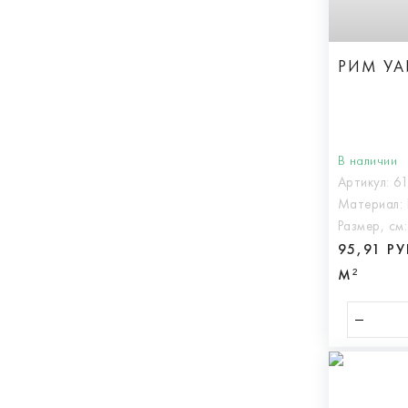
РИМ УА
В наличии
Артикул:
6
Материал:
Размер, см
95,91 Р
М²