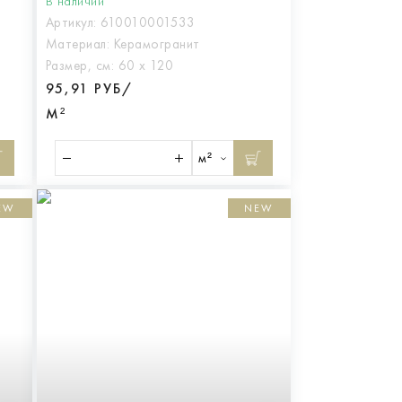
В наличии
Артикул:
610010001533
Материал:
Керамогранит
Размер, см:
60 х 120
95,91 РУБ/
М²
м²
EW
NEW