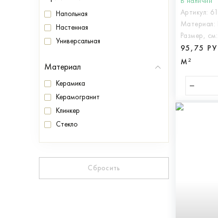
В наличии
Артикул:
6
Напольная
Материал:
Настенная
Размер, см
Универсальная
95,75 Р
М²
Материал
Керамика
Керамогранит
Клинкер
Стекло
Сбросить