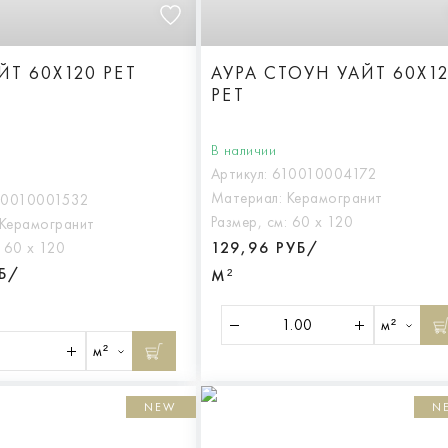
ЙТ 60X120 РЕТ
АУРА СТОУН УАЙТ 60X1
РЕТ
В наличии
Артикул:
610010004172
Материал:
Керамогранит
10010001532
Размер, см:
60 х 120
Керамогранит
129,96 РУБ/
:
60 х 120
УБ/
М²
м²
м²
NEW
N