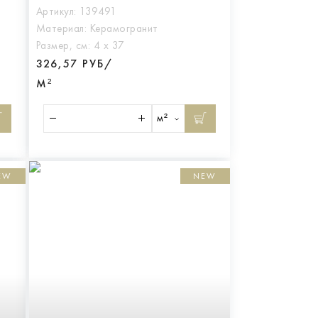
Артикул:
139491
Материал:
Керамогранит
Размер, см:
4 х 37
326,57 РУБ/
М²
м²
EW
NEW