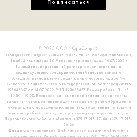
Подписаться
© 2026 ООО «КераСмарт».
Юридический адрес: 220140 г. Минск ул. Ул. Иосифа Жиновича д
4 каб. 3 помещение ТС
Минским горисполкомом 14.07.2022 в
Единый государственный регистр
юридических лиц и
индивидуальных предпринимателей внесена запись о
государственной регистрации юридического лица за No
193635857.
Свидетельство о государственной регистрации: No
193635857 от 14.07.2022. УНП 193635857.
Режим работы: Пн-сб.
10.00 - 19.00. Воскресенье - выходной
Указанные контакты
также являются контактами для связи по вопросам обращения
покупателей о нарушении их прав.
Уполномоченные по защите
прав потребителей: отдел торговли и услуг администрации
Первомайского района г. Минска,
+375 17 215-17-40, +375 17 215-
26-26
Дата включения сведений об интернет-магазине atrium.by в
Торговый реестр Республики Беларусь - 06.05.2025 №748434