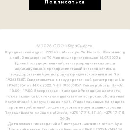
Подписаться
© 2026 ООО «КераСмарт».
Юридический адрес: 220140 г. Минск ул. Ул. Иосифа Жиновича д
4 каб. 3 помещение ТС
Минским горисполкомом 14.07.2022 в
Единый государственный регистр
юридических лиц и
индивидуальных предпринимателей внесена запись о
государственной регистрации юридического лица за No
193635857.
Свидетельство о государственной регистрации: No
193635857 от 14.07.2022. УНП 193635857.
Режим работы: Пн-сб.
10.00 - 19.00. Воскресенье - выходной
Указанные контакты
также являются контактами для связи по вопросам обращения
покупателей о нарушении их прав.
Уполномоченные по защите
прав потребителей: отдел торговли и услуг администрации
Первомайского района г. Минска,
+375 17 215-17-40, +375 17 215-
26-26
Дата включения сведений об интернет-магазине atrium.by в
Торговый реестр Республики Беларусь - 06.05.2025 №748434