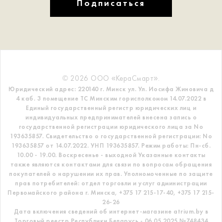
Подписаться
© 2026 ООО «КераСмарт».
Юридический адрес: 220140 г. Минск ул. Ул. Иосифа Жиновича д
4 каб. 3 помещение ТС
Минским горисполкомом 14.07.2022 в
Единый государственный регистр
юридических лиц и
индивидуальных предпринимателей внесена запись о
государственной регистрации юридического лица за No
193635857.
Свидетельство о государственной регистрации: No
193635857 от 14.07.2022. УНП 193635857.
Режим работы: Пн-сб.
10.00 - 19.00. Воскресенье - выходной
Указанные контакты
также являются контактами для связи по вопросам обращения
покупателей о нарушении их прав.
Уполномоченные по защите
прав потребителей: отдел торговли и услуг администрации
Первомайского района г. Минска,
+375 17 215-17-40, +375 17 215-
26-26
Дата включения сведений об интернет-магазине atrium.by в
Торговый реестр Республики Беларусь - 06.05.2025 №748434