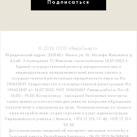
Подписаться
© 2026 ООО «КераСмарт».
Юридический адрес: 220140 г. Минск ул. Ул. Иосифа Жиновича д
4 каб. 3 помещение ТС
Минским горисполкомом 14.07.2022 в
Единый государственный регистр
юридических лиц и
индивидуальных предпринимателей внесена запись о
государственной регистрации юридического лица за No
193635857.
Свидетельство о государственной регистрации: No
193635857 от 14.07.2022. УНП 193635857.
Режим работы: Пн-сб.
10.00 - 19.00. Воскресенье - выходной
Указанные контакты
также являются контактами для связи по вопросам обращения
покупателей о нарушении их прав.
Уполномоченные по защите
прав потребителей: отдел торговли и услуг администрации
Первомайского района г. Минска,
+375 17 215-17-40, +375 17 215-
26-26
Дата включения сведений об интернет-магазине atrium.by в
Торговый реестр Республики Беларусь - 06.05.2025 №748434