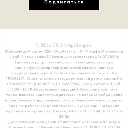
Подписаться
© 2026 ООО «КераСмарт».
Юридический адрес: 220140 г. Минск ул. Ул. Иосифа Жиновича д
4 каб. 3 помещение ТС
Минским горисполкомом 14.07.2022 в
Единый государственный регистр
юридических лиц и
индивидуальных предпринимателей внесена запись о
государственной регистрации юридического лица за No
193635857.
Свидетельство о государственной регистрации: No
193635857 от 14.07.2022. УНП 193635857.
Режим работы: Пн-сб.
10.00 - 19.00. Воскресенье - выходной
Указанные контакты
также являются контактами для связи по вопросам обращения
покупателей о нарушении их прав.
Уполномоченные по защите
прав потребителей: отдел торговли и услуг администрации
Первомайского района г. Минска,
+375 17 215-17-40, +375 17 215-
26-26
Дата включения сведений об интернет-магазине atrium.by в
Торговый реестр Республики Беларусь - 06.05.2025 №748434