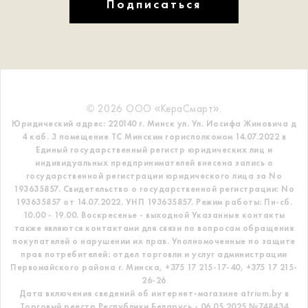
Подписаться
© 2026 ООО «КераСмарт».
Юридический адрес: 220140 г. Минск ул. Ул. Иосифа Жиновича д
4 каб. 3 помещение ТС
Минским горисполкомом 14.07.2022 в
Единый государственный регистр
юридических лиц и
индивидуальных предпринимателей внесена запись о
государственной регистрации юридического лица за No
193635857.
Свидетельство о государственной регистрации: No
193635857 от 14.07.2022. УНП 193635857.
Режим работы: Пн-сб.
10.00 - 19.00. Воскресенье - выходной
Указанные контакты
также являются контактами для связи по вопросам обращения
покупателей о нарушении их прав.
Уполномоченные по защите
прав потребителей: отдел торговли и услуг администрации
Первомайского района г. Минска,
+375 17 215-17-40, +375 17 215-
26-26
Дата включения сведений об интернет-магазине atrium.by в
Торговый реестр Республики Беларусь - 06.05.2025 №748434