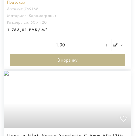
Под заказ
Артикул:
769168
Материал:
Керамогранит
Размер, см:
60 х 120
1 763,01 РУБ/М²
м²
В корзину
Плитка Filati Vague Scarlatto C 6mm 60x120r