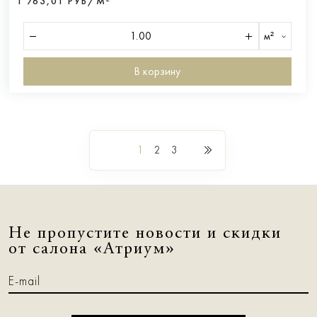
1 763,01 РУБ/М²
м²
В корзину
1
2
3
Не пропустите новости и скидки
от салона «Атриум»