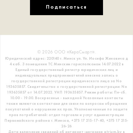
Подписаться
© 2026 ООО «КераСмарт».
Юридический адрес: 220140 г. Минск ул. Ул. Иосифа Жиновича д
4 каб. 3 помещение ТС
Минским горисполкомом 14.07.2022 в
Единый государственный регистр
юридических лиц и
индивидуальных предпринимателей внесена запись о
государственной регистрации юридического лица за No
193635857.
Свидетельство о государственной регистрации: No
193635857 от 14.07.2022. УНП 193635857.
Режим работы: Пн-сб.
10.00 - 19.00. Воскресенье - выходной
Указанные контакты
также являются контактами для связи по вопросам обращения
покупателей о нарушении их прав.
Уполномоченные по защите
прав потребителей: отдел торговли и услуг администрации
Первомайского района г. Минска,
+375 17 215-17-40, +375 17 215-
26-26
Дата включения сведений об интернет-магазине atrium.by в