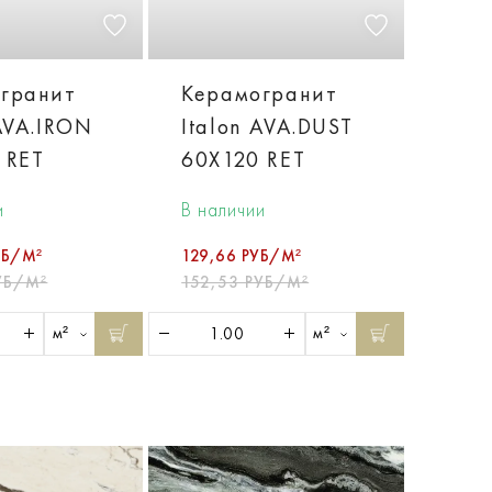
гранит
Керамогранит
 AVA.IRON
Italon AVA.DUST
 RET
60X120 RET
и
В наличии
УБ/М²
129,66 РУБ/М²
УБ/М²
152,53 РУБ/М²
м²
м²