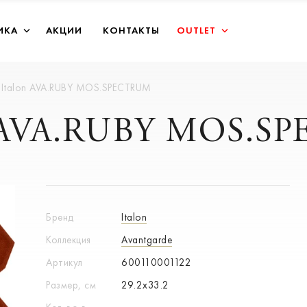
ИКА
АКЦИИ
КОНТАКТЫ
OUTLET
Italon AVA.RUBY MOS.SPECTRUM
n AVA.RUBY MOS.
Бренд
Italon
Коллекция
Avantgarde
Артикул
600110001122
Размер, см
29.2x33.2