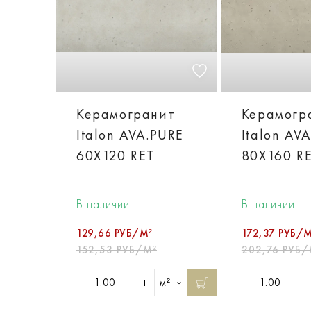
Керамогранит
Керамогр
Italon AVA.PURE
Italon AV
60X120 RET
80X160 R
В наличии
В наличии
129,66 РУБ/М²
172,37 РУБ/М
152,53 РУБ/М²
202,76 РУБ/
м²