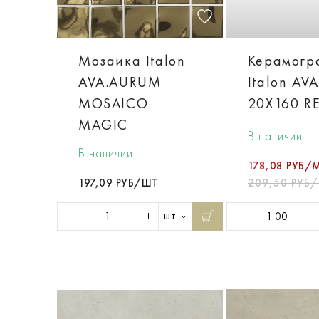
Мозаика Italon
Керамогр
AVA.AURUM
Italon AV
MOSAICO
20X160 R
MAGIC
В наличии
В наличии
178,08 РУБ/
197,09 РУБ/ШТ
209,50 РУБ
шт