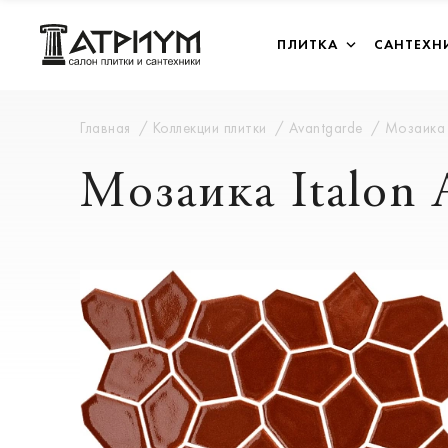
ПЛИТКА
САНТЕХН
Главная
Коллекции плитки
Avantgarde
Мозаика 
Мозаика Italo