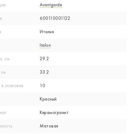
ция
Avantgarde
л
600110001122
а
Италия
Italon
а, см
29.2
 см
33.2
 в упаковке
10
Красный
иал
Керамогранит
хность
Матовая