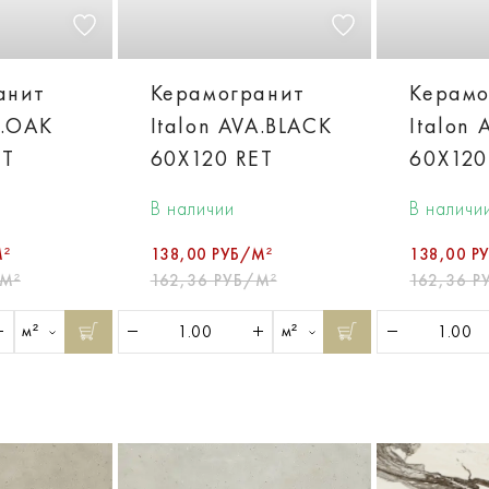
анит
Керамогранит
Керамо
A.OAK
Italon AVA.BLACK
Italon
ET
60X120 RET
60X120
В наличии
В наличи
М²
138,00 РУБ/М²
138,00 Р
/М²
162,36 РУБ/М²
162,36 Р
м²
м²