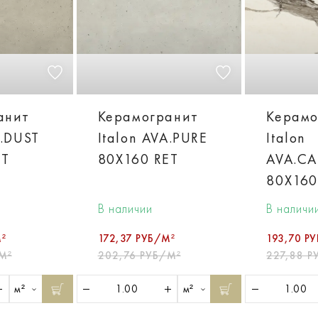
анит
Керамогранит
Керамо
A.DUST
Italon AVA.PURE
Italon
ET
80X160 RET
AVA.C
80X160
В наличии
В наличи
²
172,37 РУБ/М²
193,70 Р
М²
202,76 РУБ/М²
227,88 Р
м²
м²