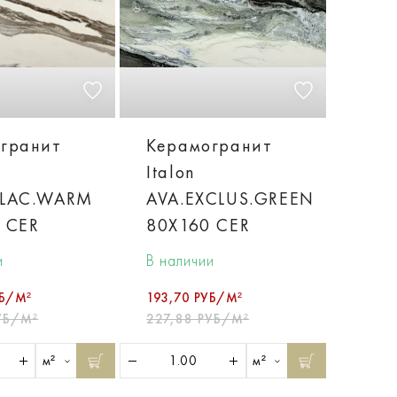
гранит
Керамогранит
Italon
ALAC.WARM
AVA.EXCLUS.GREEN
 CER
80X160 CER
и
В наличии
УБ/М²
193,70 РУБ/М²
УБ/М²
227,88 РУБ/М²
м²
м²