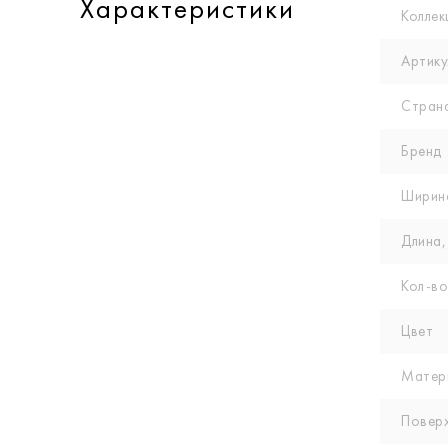
Характеристики
Коллек
Артику
Стран
Бренд
Ширин
Длина,
Кол-вo
Цвет
Матер
Повер