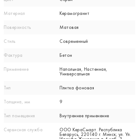
Материал
Керамогранит
Поверхность
Матовая
Стиль
Современный
Фактура
Бетон
Применение
Напольная, Настенная,
Универсальная
Тип
Плитка фоновая
Толщина, мм
9
Тип помещения
Внутреннее применение
Сервисная служба
ООО КераСмарт. Республика
Беларусь, 220140 г. Минск; ул. Ул.
Иосифа Жиновича д 4 каб. 3