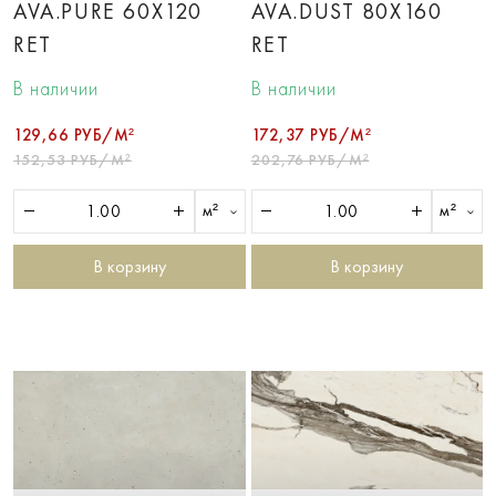
AVA.PURE 60X120
AVA.DUST 80X160
RET
RET
В наличии
В наличии
129,66 РУБ/М²
172,37 РУБ/М²
152,53 РУБ/М²
202,76 РУБ/М²
м²
м²
В корзину
В корзину