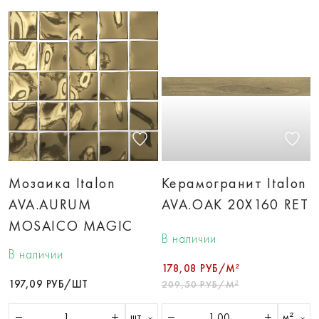
Мозаика Italon
Керамогранит Italon
AVA.AURUM
AVA.OAK 20X160 RET
MOSAICO MAGIC
В наличии
В наличии
178,08 РУБ/М²
197,09 РУБ/ШТ
209,50 РУБ/М²
шт
м²