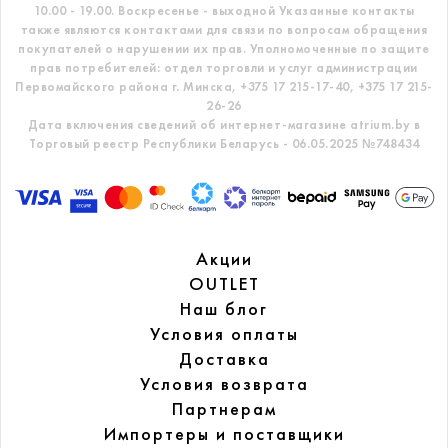
10.00 - 19.00. Воскресенье - выходной
Указанные контакты
также являются контактами для связи по вопросам обращения
покупателей о нарушении их прав.
Уполномоченные по защите
прав потребителей: отдел торговли и услуг администрации
Первомайского района г. Минска,
+375 17 215-17-40, +375 17 215-
26-26
Дата включения сведений об интернет-магазине atrium.by в
Торговый реестр Республики Беларусь - 06.05.2025 №748434
Акции
OUTLET
Наш блог
Условия оплаты
Доставка
Условия возврата
Партнерам
Импортеры и поставщики