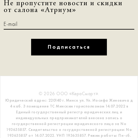
Не пропустите новости и скидки
от салона «Атриум»
Подписаться
© 2026 ООО «КераСмарт».
Юридический адрес: 220140 г. Минск ул. Ул. Иосифа Жиновича д
4 каб. 3 помещение ТС
Минским горисполкомом 14.07.2022 в
Единый государственный регистр
юридических лиц и
индивидуальных предпринимателей внесена запись о
государственной регистрации юридического лица за No
193635857.
Свидетельство о государственной регистрации: No
193635857 от 14.07.2022. УНП 193635857.
Режим работы: Пн-сб.