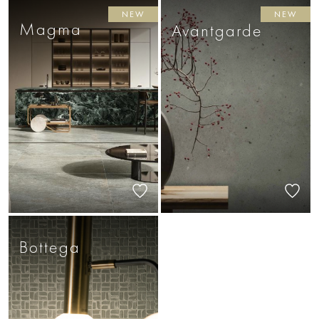
NEW
NEW
Magma
Avantgarde
Bottega