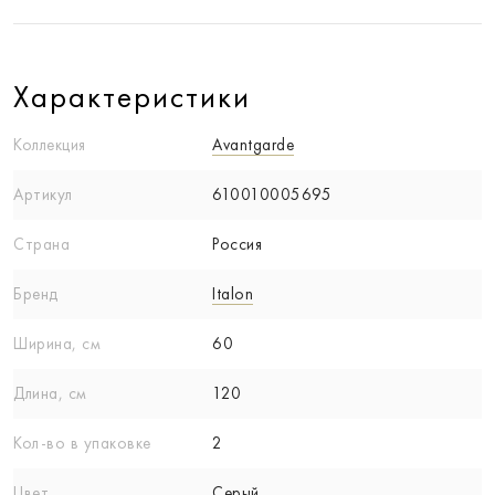
Характеристики
Коллекция
Avantgarde
Артикул
610010005695
Страна
Россия
Бренд
Italon
Ширина, см
60
Длина, см
120
Кол-вo в упаковке
2
Цвет
Серый