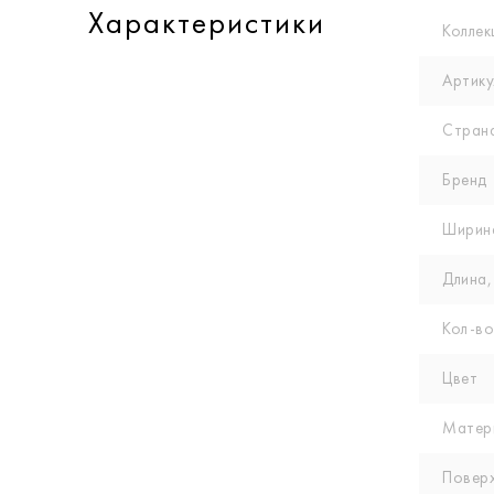
Характеристики
Коллек
Артику
Стран
Бренд
Ширин
Длина,
Кол-вo
Цвет
Матер
Повер