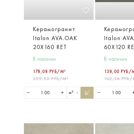
Керамогранит
Керамогр
Italon AVA.OAK
Italon AV
20X160 RET
60X120 R
В наличии
В наличии
178,08 РУБ/М²
138,00 РУБ/
209,50 РУБ/М²
162,36 РУБ/
м²