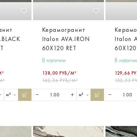
анит
Керамогранит
Керамо
A.BLACK
Italon AVA.IRON
Italon
ET
60X120 RET
60X120
В наличии
В наличи
М²
138,00 РУБ/М²
129,66 Р
М²
162,36 РУБ/М²
152,53 Р
м²
м²