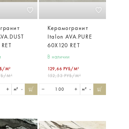
гранит
Керамогранит
 AVA.DUST
Italon AVA.PURE
 RET
60X120 RET
и
В наличии
УБ/М²
129,66 РУБ/М²
УБ/М²
152,53 РУБ/М²
м²
м²