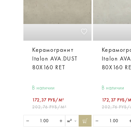
Керамогранит
Керамогр
Italon AVA.DUST
Italon AV
80X160 RET
80X160 R
В наличии
В наличии
172,37 РУБ/М²
172,37 РУБ/М
202,76 РУБ/М²
202,76 РУБ/
м²