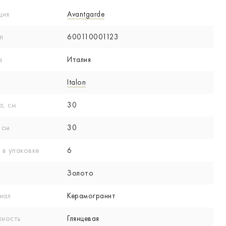
ция
Avantgarde
л
600110001123
а
Италия
Italon
а, см
30
 см
30
 в упаковке
6
Золото
иал
Керамогранит
хность
Глянцевая