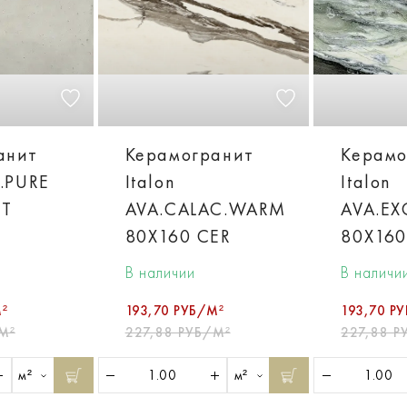
анит
Керамогранит
Керамо
A.PURE
Italon
Italon
ET
AVA.CALAC.WARM
AVA.EX
80X160 CER
80X160
В наличии
В наличи
²
193,70 РУБ/М²
193,70 Р
М²
227,88 РУБ/М²
227,88 Р
м²
м²