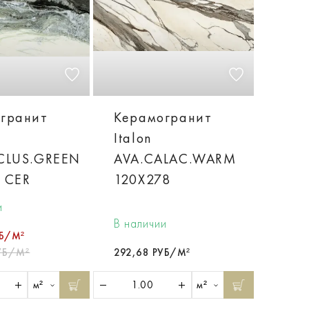
гранит
Керамогранит
Italon
CLUS.GREEN
AVA.CALAC.WARM
 CER
120X278
и
В наличии
УБ/М²
УБ/М²
292,68 РУБ/М²
м²
м²