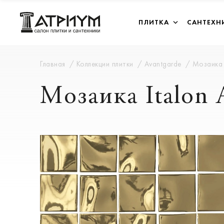
ПЛИТКА
САНТЕХН
Главная
Коллекции плитки
Avantgarde
Мозаика
Мозаика Ital