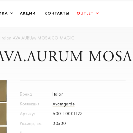
ИКА
АКЦИИ
КОНТАКТЫ
OUTLET
 Italon AVA.AURUM MOSAICO MAGIC
on AVA.AURUM MOS
Бренд
Italon
Коллекция
Avantgarde
Артикул
600110001123
Размер, см
30x30