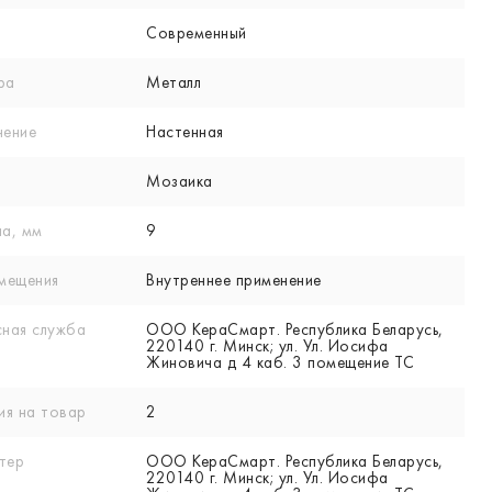
Современный
ра
Металл
нение
Настенная
Мозаика
а, мм
9
мещения
Внутреннее применение
ная служба
ООО КераСмарт. Республика Беларусь,
220140 г. Минск; ул. Ул. Иосифа
Жиновича д 4 каб. 3 помещение ТС
ия на товар
2
тер
ООО КераСмарт. Республика Беларусь,
220140 г. Минск; ул. Ул. Иосифа