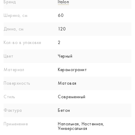
Бренд
Italon
Ширина, см
60
Длина, см
120
Кол-вo в упаковке
2
Цвет
Черный
Материал
Керамогранит
Поверхность
Матовая
Стиль
Современный
Фактура
Бетон
Применение
Напольная, Настенная,
Универсальная