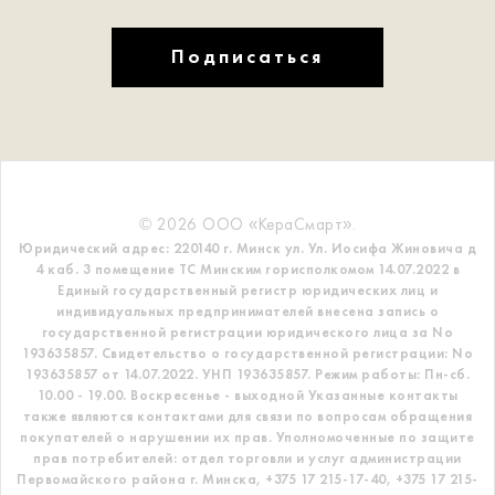
Подписаться
© 2026 ООО «КераСмарт».
Юридический адрес: 220140 г. Минск ул. Ул. Иосифа Жиновича д
4 каб. 3 помещение ТС
Минским горисполкомом 14.07.2022 в
Единый государственный регистр
юридических лиц и
индивидуальных предпринимателей внесена запись о
государственной регистрации юридического лица за No
193635857.
Свидетельство о государственной регистрации: No
193635857 от 14.07.2022. УНП 193635857.
Режим работы: Пн-сб.
10.00 - 19.00. Воскресенье - выходной
Указанные контакты
также являются контактами для связи по вопросам обращения
покупателей о нарушении их прав.
Уполномоченные по защите
прав потребителей: отдел торговли и услуг администрации
Первомайского района г. Минска,
+375 17 215-17-40, +375 17 215-