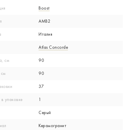
ция
Boost
л
AMB2
а
Италия
Atlas Concorde
а, см
90
 см
90
аковки
37
 в упаковке
1
Серый
иал
Керамогранит