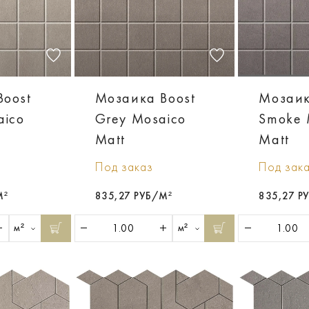
Boost
Мозаика Boost
Мозаик
aico
Grey Mosaico
Smoke 
Matt
Matt
Под заказ
Под зак
М²
835,27 РУБ/М²
835,27 Р
м²
м²