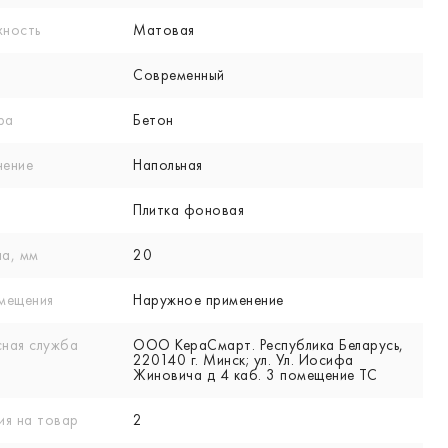
хность
Матовая
Современный
ра
Бетон
нение
Напольная
Плитка фоновая
а, мм
20
мещения
Наружное применение
ная служба
ООО КераСмарт. Республика Беларусь,
220140 г. Минск; ул. Ул. Иосифа
Жиновича д 4 каб. 3 помещение ТС
ия на товар
2