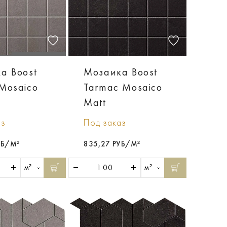
а Boost
Мозаика Boost
Mosaico
Tarmac Mosaico
Matt
аз
Под заказ
УБ/М²
835,27 РУБ/М²
м²
м²