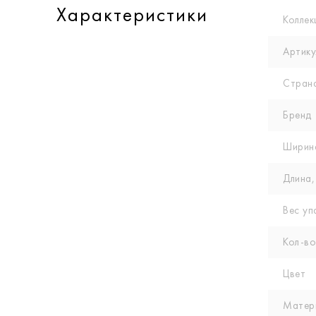
Характеристики
Коллек
Артику
Стран
Бренд
Ширин
Длина,
Вес уп
Кол-вo
Цвет
Матер