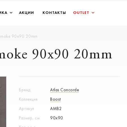
ИКА
АКЦИИ
КОНТАКТЫ
OUTLET
 Smoke 90x90 20mm
Smoke 90x90 20mm
Бренд
Atlas Concorde
Коллекция
Boost
Артикул
AMB2
Размер, см
90x90