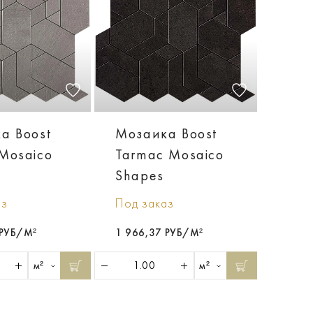
а Boost
Мозаика Boost
Mosaico
Tarmac Mosaico
Shapes
аз
Под заказ
 РУБ/М²
1 966,37 РУБ/М²
м²
м²