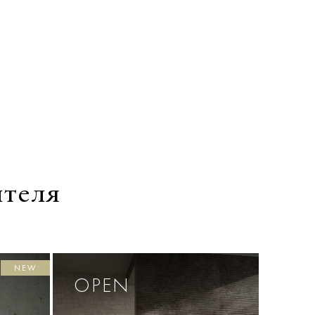
ителя
NEW
OPEN