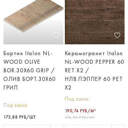
Бортик Italon NL-
Керамогранит Italon
WOOD OLIVE
NL-WOOD PEPPER 60
BOR.30X60 GRIP /
RET X2 /
ОЛИВ БОРT.30X60
НЛВ.ПЭППЕР 60 РЕТ
ГРИП
Х2
Под заказ
Под заказ
190,74 РУБ/М²
173,88 РУБ/ШТ
216,36 РУБ/М²