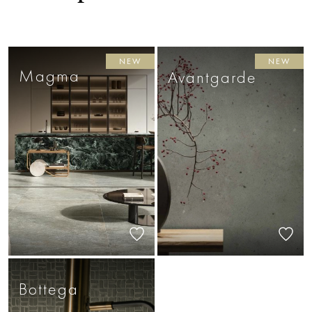
NEW
NEW
Magma
Avantgarde
Bottega