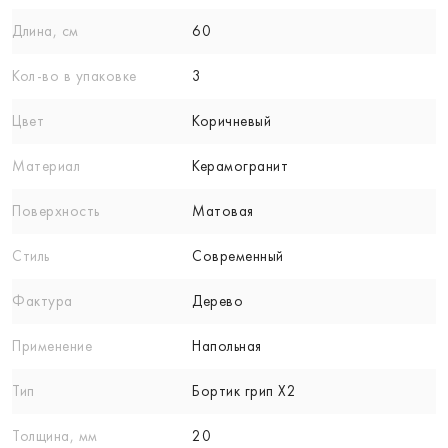
Длина, см
60
Кол-вo в упаковке
3
Цвет
Коричневый
Материал
Керамогранит
Поверхность
Матовая
Стиль
Современный
Фактура
Дерево
Применение
Напольная
Тип
Бортик грип X2
Толщина, мм
20