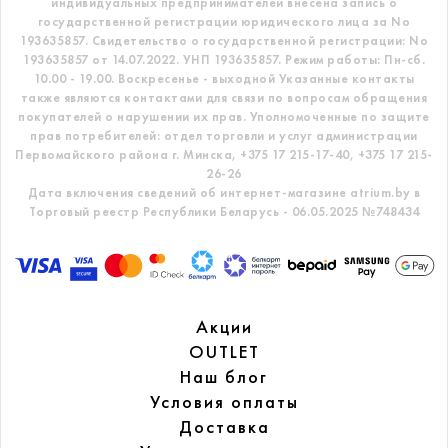
индивидуальных предпринимателей внесена запись о
государственной регистрации юридического лица за No
193635857.
Свидетельство о государственной регистрации: No
193635857 от 14.07.2022. УНП 193635857.
Режим работы: Пн-сб.
10.00 - 19.00. Воскресенье - выходной
Указанные контакты
также являются контактами для связи по вопросам обращения
покупателей о нарушении их прав.
Уполномоченные по защите
прав потребителей: отдел торговли и услуг администрации
Первомайского района г. Минска,
+375 17 215-17-40, +375 17 215-
26-26
Дата включения сведений об интернет-магазине atrium.by в
Торговый реестр Республики Беларусь - 06.05.2025 №748434
Акции
OUTLET
Наш блог
Условия оплаты
Доставка