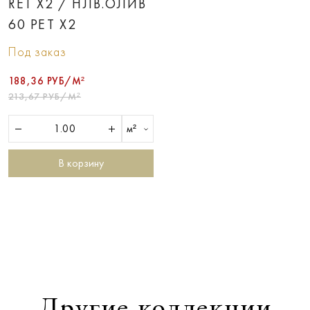
RET X2 / НЛВ.ОЛИВ
60 РЕТ Х2
Под заказ
188,36 РУБ/М²
213,67 РУБ/М²
м²
В корзину
Другие коллекции