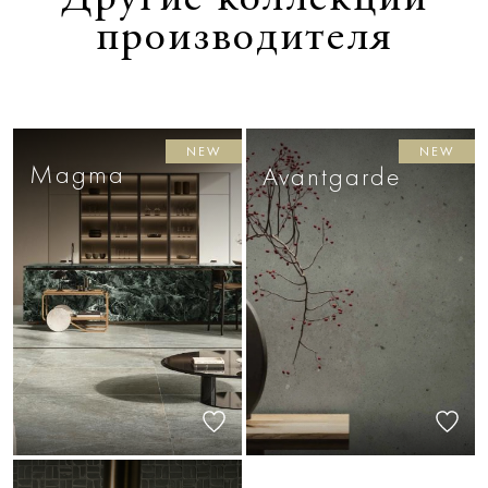
производителя
NEW
NEW
Magma
Avantgarde