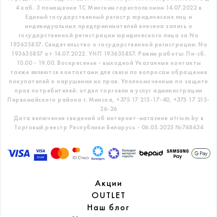
4 каб. 3 помещение ТС
Минским горисполкомом 14.07.2022 в
Единый государственный регистр
юридических лиц и
индивидуальных предпринимателей внесена запись о
государственной регистрации юридического лица за No
193635857.
Свидетельство о государственной регистрации: No
193635857 от 14.07.2022. УНП 193635857.
Режим работы: Пн-сб.
10.00 - 19.00. Воскресенье - выходной
Указанные контакты
также являются контактами для связи по вопросам обращения
покупателей о нарушении их прав.
Уполномоченные по защите
прав потребителей: отдел торговли и услуг администрации
Первомайского района г. Минска,
+375 17 215-17-40, +375 17 215-
26-26
Дата включения сведений об интернет-магазине atrium.by в
Торговый реестр Республики Беларусь - 06.05.2025 №748434
Акции
OUTLET
Наш блог