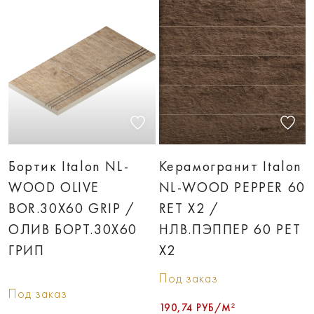
Бортик Italon NL-
Керамогранит Italon
WOOD OLIVE
NL-WOOD PEPPER 60
BOR.30X60 GRIP /
RET X2 /
ОЛИВ БОРT.30X60
НЛВ.ПЭППЕР 60 РЕТ
ГРИП
Х2
Под заказ
Под заказ
190,74 РУБ/М²