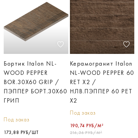
Бортик Italon NL-
Керамогранит Italon
WOOD PEPPER
NL-WOOD PEPPER 60
BOR.30X60 GRIP /
RET X2 /
ПЭППЕР БОРT.30X60
НЛВ.ПЭППЕР 60 РЕТ
ГРИП
Х2
Под заказ
Под заказ
190,74 РУБ/М²
173,88 РУБ/ШТ
216,36 РУБ/М²