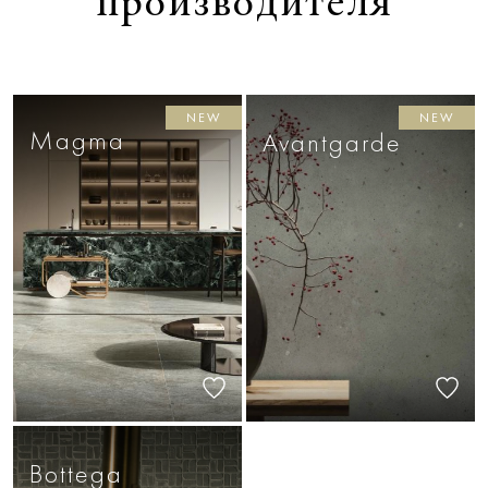
производителя
NEW
NEW
Magma
Avantgarde
Bottega