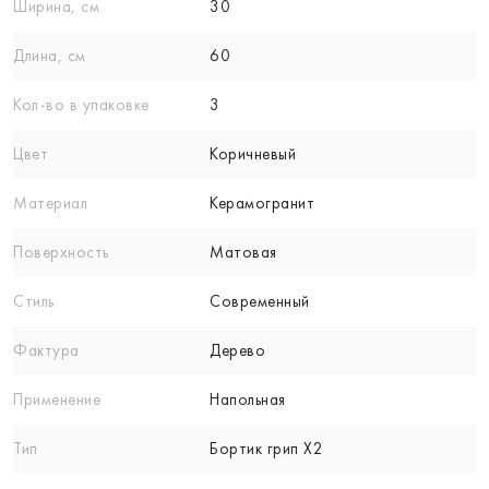
Ширина, см
30
Длина, см
60
Кол-вo в упаковке
3
Цвет
Коричневый
Материал
Керамогранит
Поверхность
Матовая
Стиль
Современный
Фактура
Дерево
Применение
Напольная
Тип
Бортик грип X2