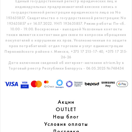
Единый государственный регистр
юридических лиц и
индивидуальных предпринимателей внесена запись о
государственной регистрации юридического лица за No
193635857.
Свидетельство о государственной регистрации: No
193635857 от 14.07.2022. УНП 193635857.
Режим работы: Пн-сб.
10.00 - 19.00. Воскресенье - выходной
Указанные контакты
также являются контактами для связи по вопросам обращения
покупателей о нарушении их прав.
Уполномоченные по защите
прав потребителей: отдел торговли и услуг администрации
Первомайского района г. Минска,
+375 17 215-17-40, +375 17 215-
26-26
Дата включения сведений об интернет-магазине atrium.by в
Торговый реестр Республики Беларусь - 06.05.2025 №748434
Акции
OUTLET
Наш блог
Условия оплаты
Доставка