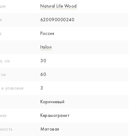
ция
Natural Life Wood
л
620090000240
а
Россия
Italon
а, см
30
 см
60
 в упаковке
3
Коричневый
иал
Керамогранит
хность
Матовая