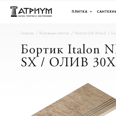
ПЛИТКА
САНТЕХН
Главная
Коллекции плитки
Natural Life Wood
Бо
Бортик Italon
SX / ОЛИВ 30