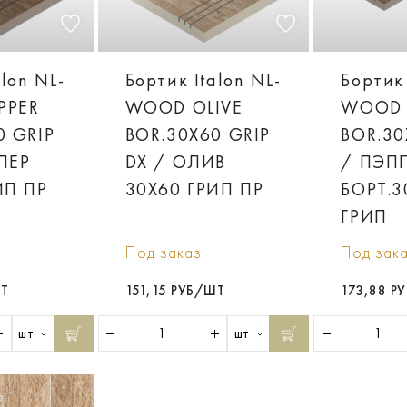
alon NL-
Бортик Italon NL-
Бортик 
PPER
WOOD OLIVE
WOOD 
0 GRIP
BOR.30X60 GRIP
BOR.30
ПЕР
DX / ОЛИВ
/ ПЭП
ИП ПР
30X60 ГРИП ПР
БОРT.3
ГРИП
Под заказ
Под зак
ШТ
151,15 РУБ/ШТ
173,88 Р
шт
шт