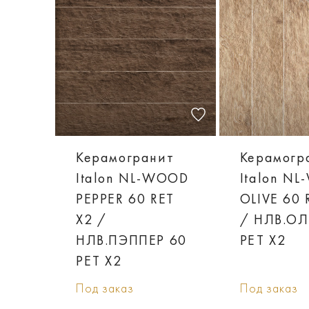
Керамогранит
Керамогр
Italon NL-WOOD
Italon N
PEPPER 60 RET
OLIVE 60 
X2 /
/ НЛВ.ОЛ
НЛВ.ПЭППЕР 60
РЕТ Х2
РЕТ Х2
Под заказ
Под заказ