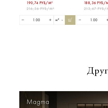
190,74 РУБ/М²
188,36 РУБ/
216,36 РУБ/М²
213,67 РУБ/
м²
Друг
Magma