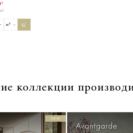
М²
М²
м²
ие коллекции производ
NEW
Avantgarde