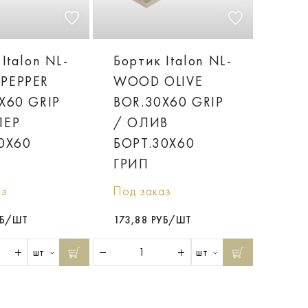
Italon NL-
Бортик Italon NL-
PEPPER
WOOD OLIVE
X60 GRIP
BOR.30X60 GRIP
ПЕР
/ ОЛИВ
0X60
БОРT.30X60
ГРИП
аз
Под заказ
УБ/ШТ
173,88 РУБ/ШТ
шт
шт