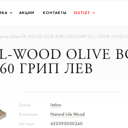
ИКА
АКЦИИ
КОНТАКТЫ
OUTLET
ртик Italon NL-WOOD OLIVE BOR.30X60GRIP SX / ОЛИВ 30X60 Г
 NL-WOOD OLIVE 
X60 ГРИП ЛЕВ
Бренд
Italon
Коллекция
Natural Life Wood
Артикул
620090000240