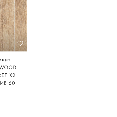
анит
L-WOOD
RET X2
ИВ 60