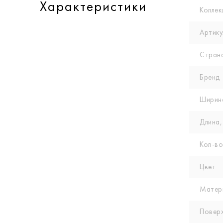
Характеристики
Коллек
Артику
Стран
Бренд
Ширин
Длина,
Кол-вo
Цвет
Матер
Повер