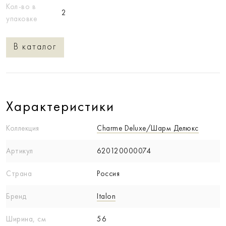
Кол-во в
2
упаковке
В каталог
Характеристики
Коллекция
Charme Deluxe/Шарм Делюкс
Артикул
620120000074
Страна
Россия
Бренд
Italon
Ширина, см
56