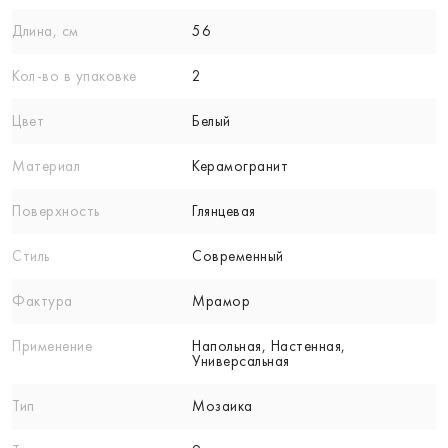
Длина, см
56
Кол-вo в упаковке
2
Цвет
Белый
Материал
Керамогранит
Поверхность
Глянцевая
Стиль
Современный
Фактура
Мрамор
Применение
Напольная, Настенная,
Универсальная
Тип
Мозаика