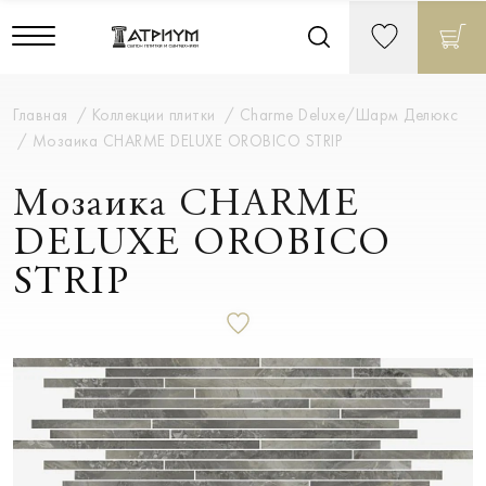
Главная
Коллекции плитки
Charme Deluxe/Шарм Делюкс
Мозаика CHARME DELUXE OROBICO STRIP
Мозаика CHARME
DELUXE OROBICO
STRIP