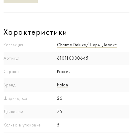
Характеристики
Коллекция
Charme Deluxe/Шарм Делюкс
Артикул
610110000645
Страна
Россия
Бренд
Italon
Ширина, см
26
Длина, см
75
Кол-вo в упаковке
5