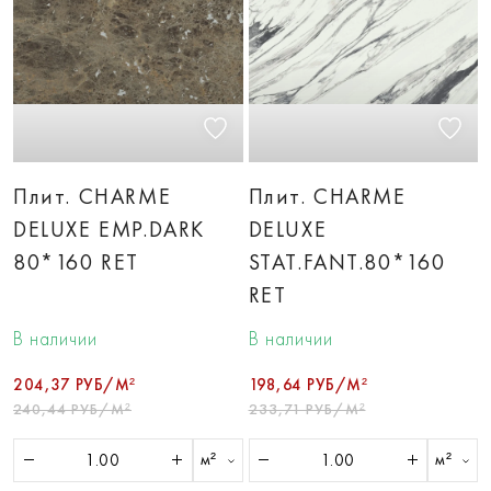
Плит. CHARME
Плит. CHARME
DELUXE EMP.DARK
DELUXE
80*160 RET
STAT.FANT.80*160
RET
В наличии
В наличии
204,37 РУБ/М²
198,64 РУБ/М²
240,44 РУБ/М²
233,71 РУБ/М²
м²
м²