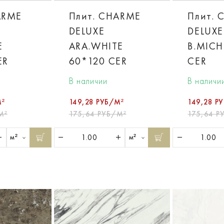
ARME
Плит. CHARME
Плит. 
DELUXE
DELUXE
E
ARA.WHITE
B.MICH
ER
60*120 CER
CER
В наличии
В наличи
М²
149,28 РУБ/М²
149,28 Р
М²
175,64 РУБ/М²
175,64 Р
м²
м²