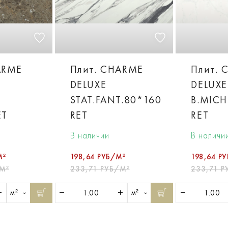
ARME
Плит. CHARME
Плит. 
DELUXE
DELUXE
STAT.FANT.80*160
B.MICH
ET
RET
RET
В наличии
В наличи
М²
198,64 РУБ/М²
198,64 Р
М²
233,71 РУБ/М²
233,71 Р
м²
м²