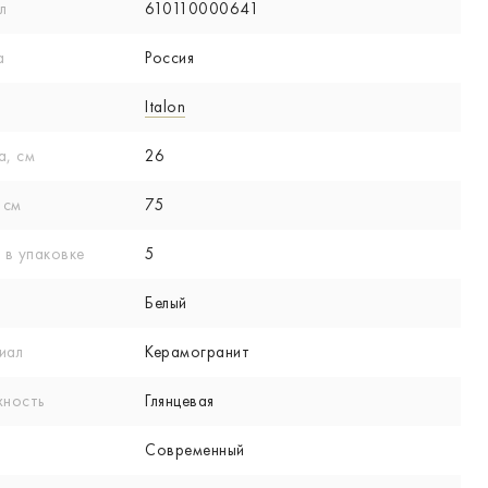
л
610110000641
а
Россия
Italon
а, см
26
 см
75
 в упаковке
5
Белый
иал
Керамогранит
хность
Глянцевая
Современный