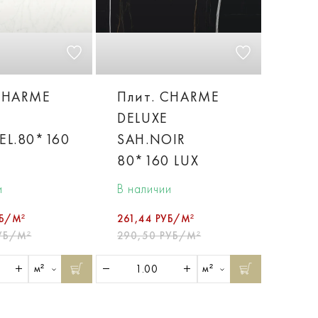
CHARME
Плит. CHARME
DELUXE
EL.80*160
SAH.NOIR
80*160 LUX
и
В наличии
УБ/М²
261,44 РУБ/М²
УБ/М²
290,50 РУБ/М²
м²
м²