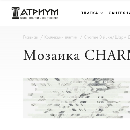
ПЛИТКА
САНТЕХН
Главная
Коллекции плитки
Charme Deluxe/Шарм 
Мозаика CHAR