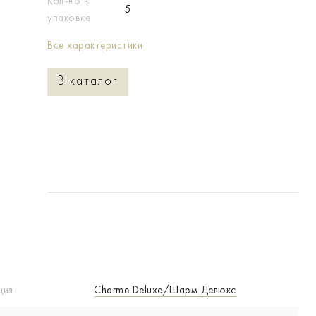
Кол-во в
5
упаковке
Все характеристики
В каталог
ция
Charme Deluxe/Шарм Делюкс