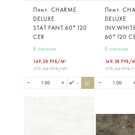
Плит. CHARME
Плит. CH
DELUXE
DELUXE
STAT.FANT.60*120
INV.WHIT
CER
60*120 C
В наличии
В наличии
149,28 РУБ/М²
149,28 РУБ/
175,64 РУБ/М²
175,64 РУБ/
м²