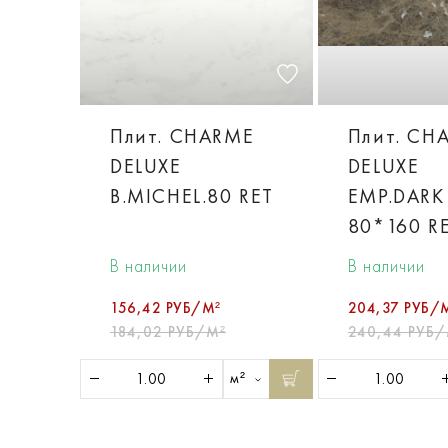
Плит. CHARME
Плит. CH
DELUXE
DELUXE
B.MICHEL.80 RET
EMP.DARK
80*160 R
В наличии
В наличии
156,42 РУБ/М²
204,37 РУБ/
184,02 РУБ/М²
240,44 РУБ/
м²