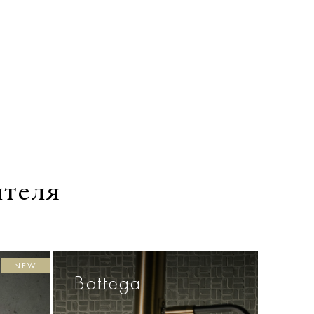
ителя
NEW
Bottega