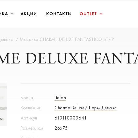
ИКА
АКЦИИ
КОНТАКТЫ
OUTLET
Делюкс
Мозаика CHARME DELUXE FANTASTICO STRIP
ME DELUXE FANT
Бренд
Italon
Коллекция
Charme Deluxe/Шарм Делюкс
Артикул
610110000641
Размер, см
26x75