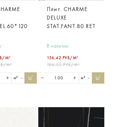
CHARME
Плит. CHARME
DELUXE
EL.60*120
STAT.FANT.80 RET
и
В наличии
УБ/М²
156,42 РУБ/М²
УБ/М²
184,02 РУБ/М²
м²
м²