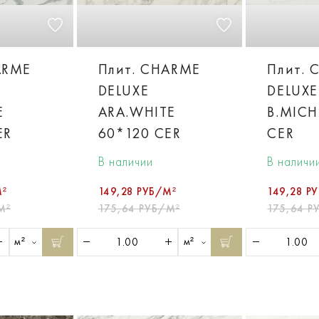
ARME
Плит. CHARME
Плит. 
DELUXE
DELUXE
E
ARA.WHITE
B.MICH
ER
60*120 CER
CER
В наличии
В наличи
М²
149,28 РУБ/М²
149,28 Р
М²
175,64 РУБ/М²
175,64 Р
м²
м²