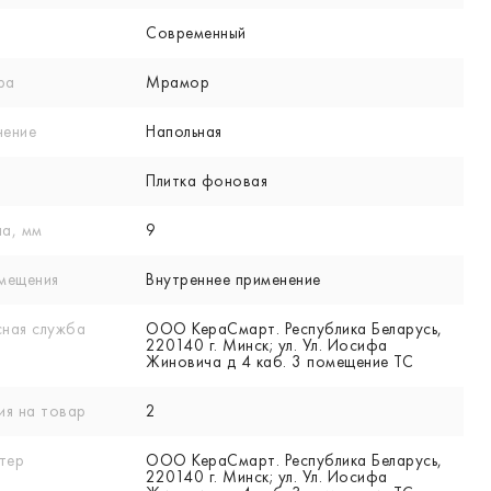
Современный
ра
Мрамор
нение
Напольная
Плитка фоновая
а, мм
9
мещения
Внутреннее применение
ная служба
ООО КераСмарт. Республика Беларусь,
220140 г. Минск; ул. Ул. Иосифа
Жиновича д 4 каб. 3 помещение ТС
ия на товар
2
тер
ООО КераСмарт. Республика Беларусь,
220140 г. Минск; ул. Ул. Иосифа