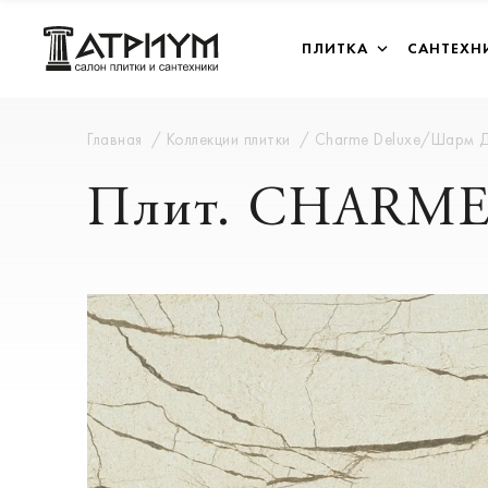
ПЛИТКА
САНТЕХН
Главная
Коллекции плитки
Charme Deluxe/Шарм 
Плит. CHARME