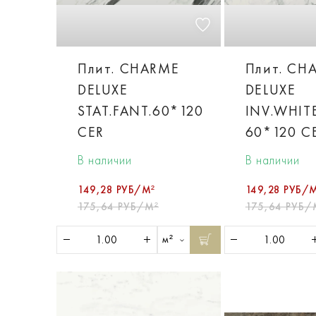
Плит. CHARME
Плит. CH
DELUXE
DELUXE
STAT.FANT.60*120
INV.WHIT
CER
60*120 C
В наличии
В наличии
149,28 РУБ/М²
149,28 РУБ/
175,64 РУБ/М²
175,64 РУБ/
м²