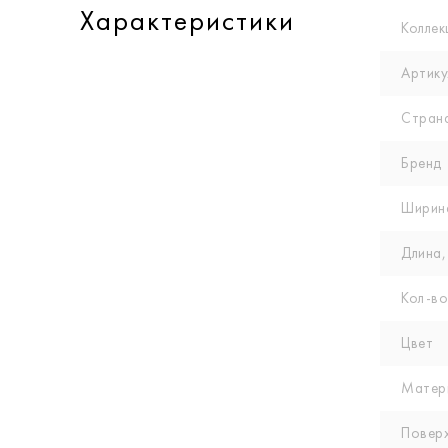
Характеристики
Коллек
Артику
Стран
Бренд
Ширин
Длина,
Кол-вo
Цвет
Матер
Повер