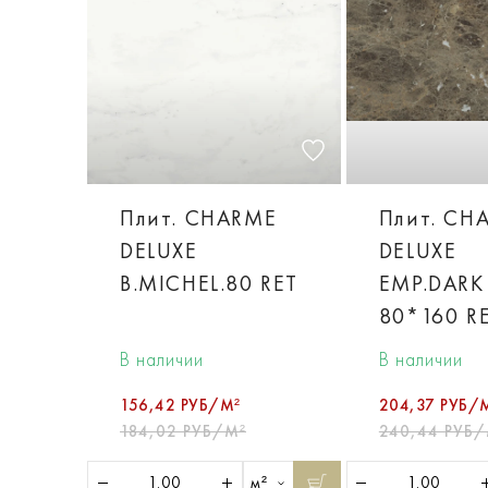
Плит. CHARME
Плит. CH
DELUXE
DELUXE
B.MICHEL.80 RET
EMP.DARK
80*160 R
В наличии
В наличии
156,42 РУБ/М²
204,37 РУБ/
184,02 РУБ/М²
240,44 РУБ/
м²