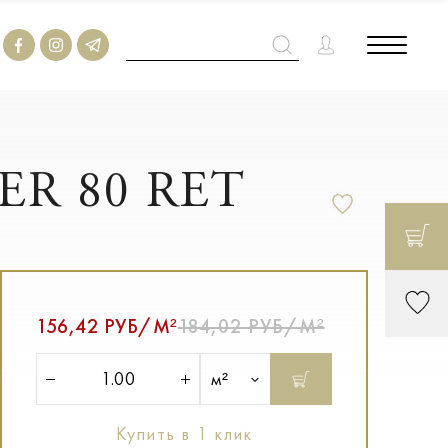
ER 80 RET
156,42 РУБ/М²
184,02 РУБ/М²
м²
Купить в 1 клик