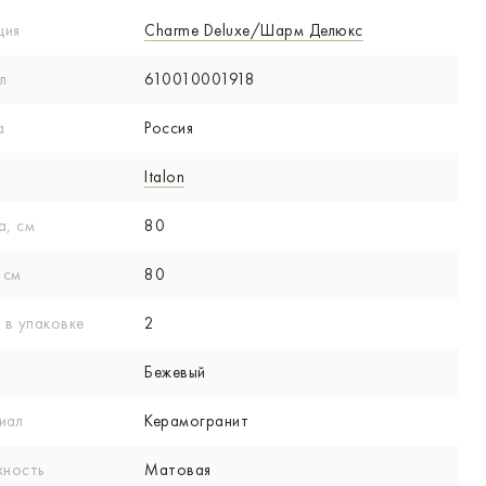
ция
Charme Deluxe/Шарм Делюкс
л
610010001918
а
Россия
Italon
а, см
80
 см
80
 в упаковке
2
Бежевый
иал
Керамогранит
хность
Матовая