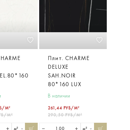
CHARME
Плит. CHARME
DELUXE
EL.80*160
SAH.NOIR
80*160 LUX
и
В наличии
УБ/М²
261,44 РУБ/М²
УБ/М²
290,50 РУБ/М²
м²
м²