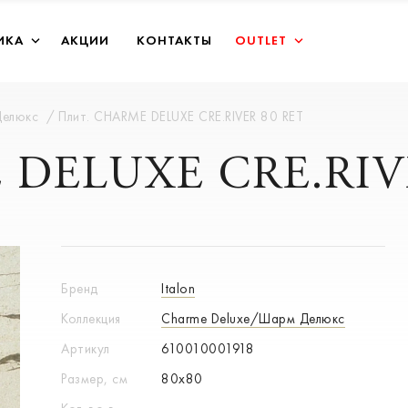
ИКА
АКЦИИ
КОНТАКТЫ
OUTLET
Делюкс
Плит. CHARME DELUXE CRE.RIVER 80 RET
 DELUXE CRE.RIV
Бренд
Italon
Коллекция
Charme Deluxe/Шарм Делюкс
Артикул
610010001918
Размер, см
80x80