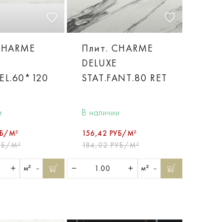
CHARME
Плит. CHARME
DELUXE
EL.60*120
STAT.FANT.80 RET
и
В наличии
УБ/М²
156,42 РУБ/М²
УБ/М²
184,02 РУБ/М²
м²
м²