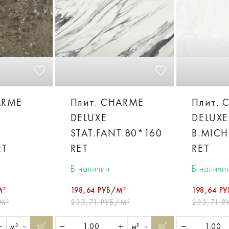
ARME
Плит. CHARME
Плит. 
DELUXE
DELUXE
STAT.FANT.80*160
B.MICH
ET
RET
RET
В наличии
В наличи
М²
198,64 РУБ/М²
198,64 Р
М²
233,71 РУБ/М²
233,71 Р
м²
м²