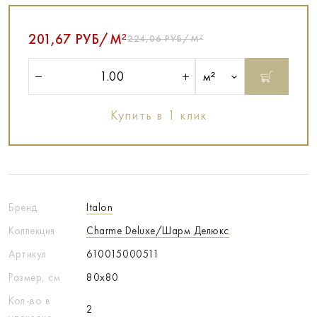
201,67 РУБ/М²
224,06 РУБ/М²
м²
Купить в 1 клик
Бренд
Italon
Коллекция
Charme Deluxe/Шарм Делюкс
Артикул
610015000511
Размер, см
80x80
Кол-во в
2