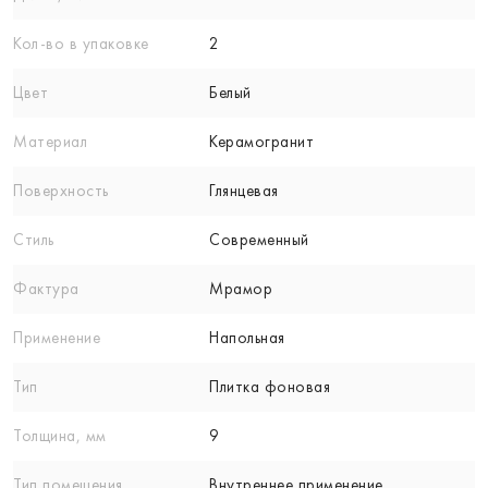
Кол-вo в упаковке
2
Цвет
Белый
Материал
Керамогранит
Поверхность
Глянцевая
Стиль
Современный
Фактура
Мрамор
Применение
Напольная
Тип
Плитка фоновая
Толщина, мм
9
Тип помещения
Внутреннее применение