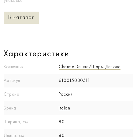
упаковке
В каталог
Характеристики
Коллекция
Charme Deluxe/Шарм Делюкс
Артикул
610015000511
Страна
Россия
Бренд
Italon
Ширина, см
80
Длина, см
80