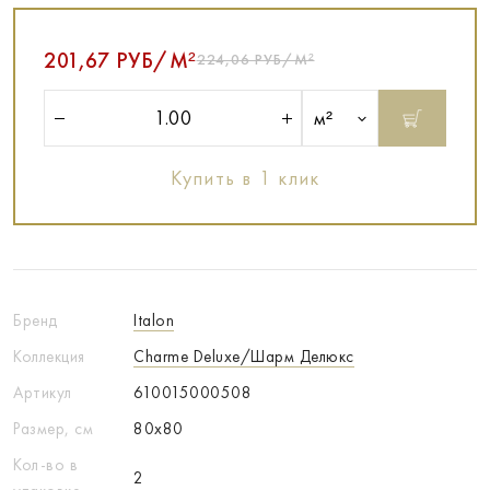
201,67 РУБ/М²
224,06 РУБ/М²
м²
Купить в 1 клик
Бренд
Italon
Коллекция
Charme Deluxe/Шарм Делюкс
Артикул
610015000508
Размер, см
80x80
Кол-во в
2