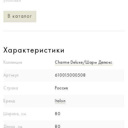
упаковке
В каталог
Характеристики
Коллекция
Charme Deluxe/Шарм Делюкс
Артикул
610015000508
Страна
Россия
Бренд
Italon
Ширина, см
80
Длина, см
80