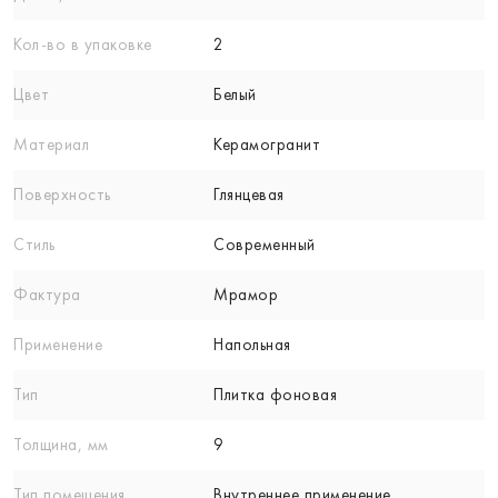
Кол-вo в упаковке
2
Цвет
Белый
Материал
Керамогранит
Поверхность
Глянцевая
Стиль
Современный
Фактура
Мрамор
Применение
Напольная
Тип
Плитка фоновая
Толщина, мм
9
Тип помещения
Внутреннее применение