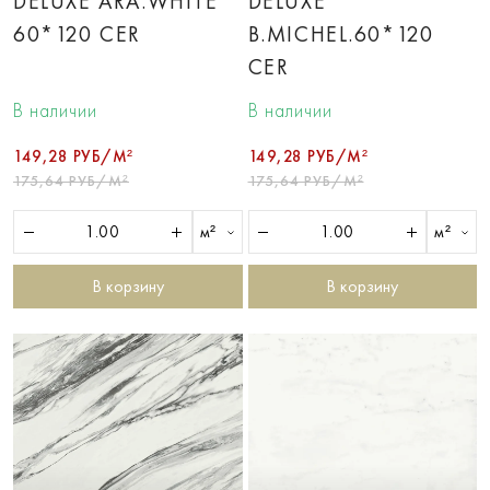
DELUXE ARA.WHITE
DELUXE
60*120 CER
B.MICHEL.60*120
CER
В наличии
В наличии
149,28 РУБ/М²
149,28 РУБ/М²
175,64 РУБ/М²
175,64 РУБ/М²
м²
м²
В корзину
В корзину