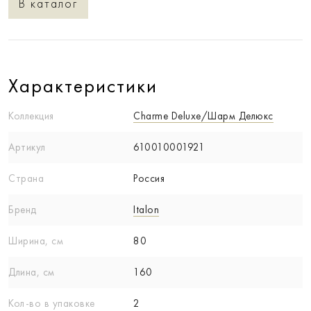
В каталог
Характеристики
Коллекция
Charme Deluxe/Шарм Делюкс
Артикул
610010001921
Страна
Россия
Бренд
Italon
Ширина, см
80
Длина, см
160
Кол-вo в упаковке
2