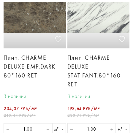
Плит. CHARME
Плит. CHARME
DELUXE EMP.DARK
DELUXE
80*160 RET
STAT.FANT.80*160
RET
В наличии
В наличии
204,37 РУБ/М²
198,64 РУБ/М²
240,44 РУБ/М²
233,71 РУБ/М²
м²
м²