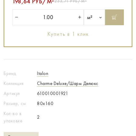
198,64 РУБ/М²
233,71 РУБ/М²
м²
Купить в 1 клик
Бренд
Italon
Коллекция
Charme Deluxe/Шарм Делюкс
Артикул
610010001921
Размер, см
80x160
Кол-во в
2
упаковке