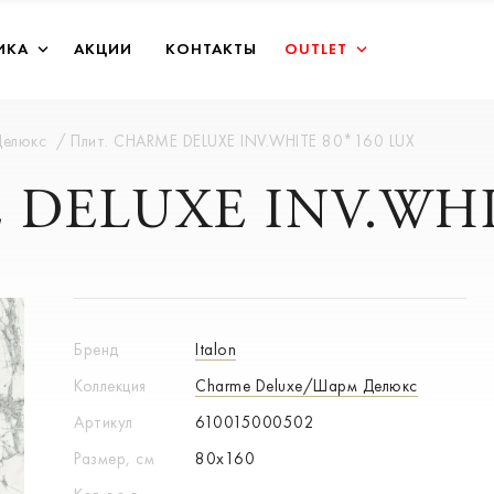
ИКА
АКЦИИ
КОНТАКТЫ
OUTLET
Делюкс
Плит. CHARME DELUXE INV.WHITE 80*160 LUX
 DELUXE INV.WHI
Бренд
Italon
Коллекция
Charme Deluxe/Шарм Делюкс
Артикул
610015000502
Размер, см
80x160