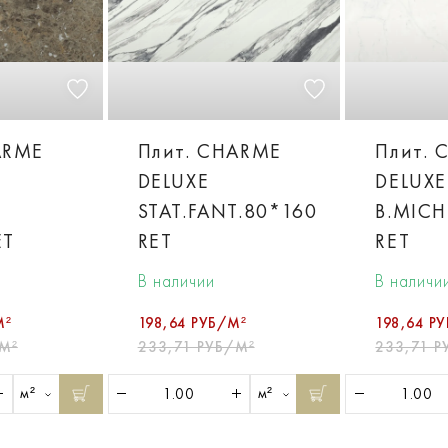
ARME
Плит. CHARME
Плит. 
DELUXE
DELUXE
STAT.FANT.80*160
B.MICH
ET
RET
RET
В наличии
В наличи
М²
198,64 РУБ/М²
198,64 Р
М²
233,71 РУБ/М²
233,71 Р
м²
м²