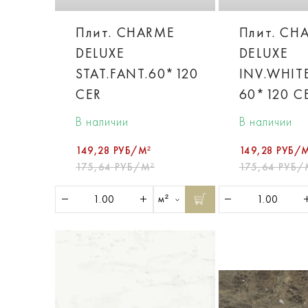
Плит. CHARME
Плит. CH
DELUXE
DELUXE
STAT.FANT.60*120
INV.WHIT
CER
60*120 C
В наличии
В наличии
149,28 РУБ/М²
149,28 РУБ/
175,64 РУБ/М²
175,64 РУБ/
м²