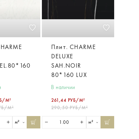
CHARME
Плит. CHARME
DELUXE
EL.80*160
SAH.NOIR
80*160 LUX
и
В наличии
УБ/М²
261,44 РУБ/М²
УБ/М²
290,50 РУБ/М²
м²
м²