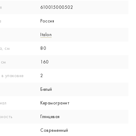
л
610015000502
а
Россия
Italon
а, см
80
 см
160
 в упаковке
2
Белый
иал
Керамогранит
хность
Глянцевая
Современный