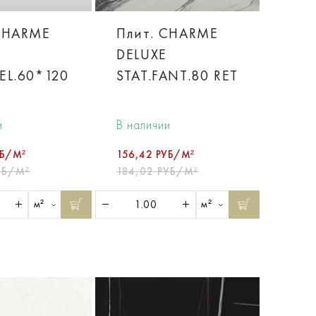
CHARME
Плит. CHARME
DELUXE
EL.60*120
STAT.FANT.80 RET
и
В наличии
УБ/М²
156,42 РУБ/М²
УБ/М²
184,02 РУБ/М²
м²
м²