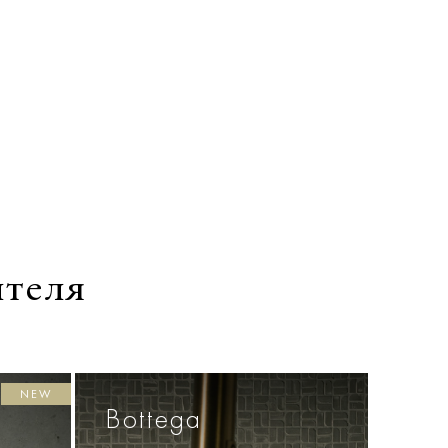
ителя
NEW
Bottega