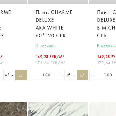
ARME
Плит. CHARME
Плит. 
DELUXE
DELUXE
E
ARA.WHITE
B.MICH
ER
60*120 CER
CER
В наличии
В наличи
М²
149,28 РУБ/М²
149,28 Р
М²
175,64 РУБ/М²
175,64 Р
м²
м²