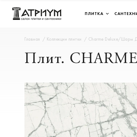
ПЛИТКА
САНТЕХН
Главная
Коллекции плитки
Charme Deluxe/Шарм 
Плит. CHARME