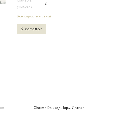
Кол-во в
2
упаковке
Все характеристики
В каталог
ция
Charme Deluxe/Шарм Делюкс