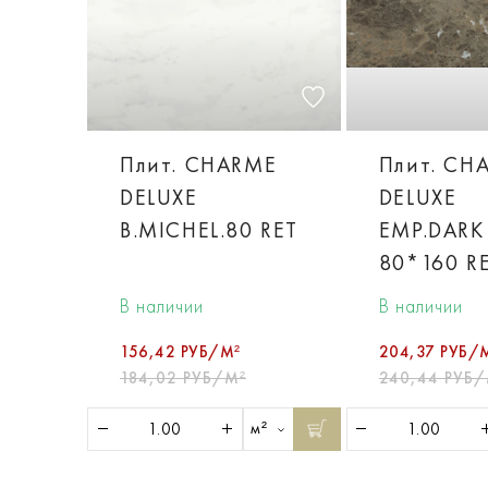
Плит. CHARME
Плит. CH
DELUXE
DELUXE
B.MICHEL.80 RET
EMP.DARK
80*160 R
В наличии
В наличии
156,42 РУБ/М²
204,37 РУБ/
184,02 РУБ/М²
240,44 РУБ/
м²