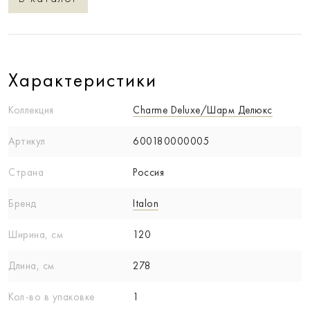
Характеристики
Коллекция
Charme Deluxe/Шарм Делюкс
Артикул
600180000005
Страна
Россия
Бренд
Italon
Ширина, см
120
Длина, см
278
Кол-вo в упаковке
1