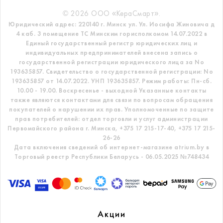
© 2026 ООО «КераСмарт».
Юридический адрес: 220140 г. Минск ул. Ул. Иосифа Жиновича д
4 каб. 3 помещение ТС
Минским горисполкомом 14.07.2022 в
Единый государственный регистр
юридических лиц и
индивидуальных предпринимателей внесена запись о
государственной регистрации юридического лица за No
193635857.
Свидетельство о государственной регистрации: No
193635857 от 14.07.2022. УНП 193635857.
Режим работы: Пн-сб.
10.00 - 19.00. Воскресенье - выходной
Указанные контакты
также являются контактами для связи по вопросам обращения
покупателей о нарушении их прав.
Уполномоченные по защите
прав потребителей: отдел торговли и услуг администрации
Первомайского района г. Минска,
+375 17 215-17-40, +375 17 215-
26-26
Дата включения сведений об интернет-магазине atrium.by в
Торговый реестр Республики Беларусь - 06.05.2025 №748434
Акции