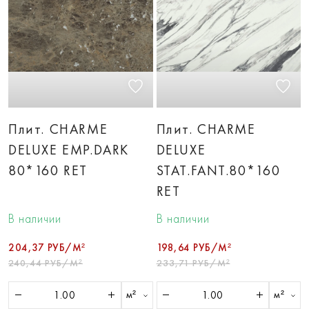
Плит. CHARME
Плит. CHARME
DELUXE EMP.DARK
DELUXE
80*160 RET
STAT.FANT.80*160
RET
В наличии
В наличии
204,37 РУБ/М²
198,64 РУБ/М²
240,44 РУБ/М²
233,71 РУБ/М²
м²
м²