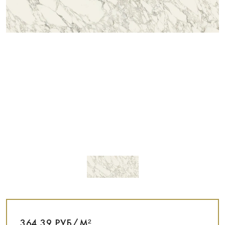
364,39 РУБ/М²