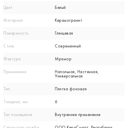
Цвет
Белый
Материал
Керамогранит
Поверхность
Глянцевая
Стиль
Современный
Фактура
Мрамор
Применение
Напольная, Настенная,
Универсальная
Тип
Плитка фоновая
Толщина, мм
6
Тип помещения
Внутреннее применение
Сервисная служба
ООО КераСмарт. Республика