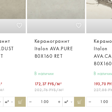
анит
Керамогранит
Керамо
A.DUST
Italon AVA.PURE
Italon
ET
80X160 RET
AVA.C
80X160
В наличии
В наличи
²
172,37 РУБ/М²
193,70 Р
М²
202,76 РУБ/М²
227,88 Р
м²
м²