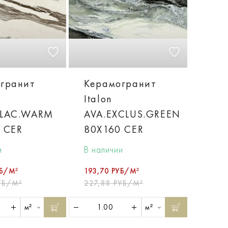
гранит
Керамогранит
Italon
ALAC.WARM
AVA.EXCLUS.GREEN
 CER
80X160 CER
и
В наличии
УБ/М²
193,70 РУБ/М²
УБ/М²
227,88 РУБ/М²
м²
м²