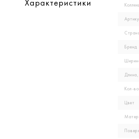
Характеристики
Коллек
Артику
Стран
Бренд
Ширин
Длина,
Кол-вo
Цвет
Матер
Повер