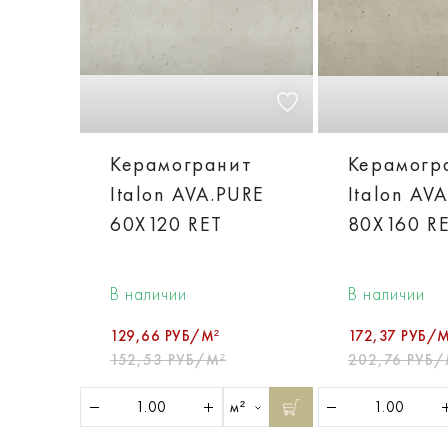
Керамогранит
Керамогр
Italon AVA.PURE
Italon AV
60X120 RET
80X160 R
В наличии
В наличии
129,66 РУБ/М²
172,37 РУБ/М
152,53 РУБ/М²
202,76 РУБ/
м²