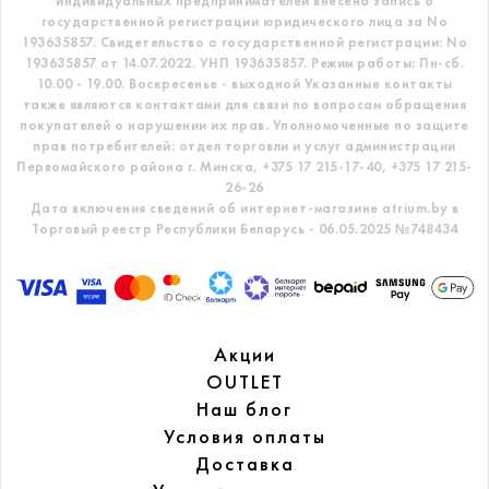
индивидуальных предпринимателей внесена запись о
государственной регистрации юридического лица за No
193635857.
Свидетельство о государственной регистрации: No
193635857 от 14.07.2022. УНП 193635857.
Режим работы: Пн-сб.
10.00 - 19.00. Воскресенье - выходной
Указанные контакты
также являются контактами для связи по вопросам обращения
покупателей о нарушении их прав.
Уполномоченные по защите
прав потребителей: отдел торговли и услуг администрации
Первомайского района г. Минска,
+375 17 215-17-40, +375 17 215-
26-26
Дата включения сведений об интернет-магазине atrium.by в
Торговый реестр Республики Беларусь - 06.05.2025 №748434
Акции
OUTLET
Наш блог
Условия оплаты
Доставка