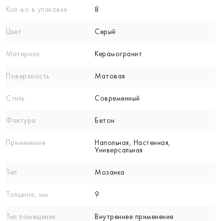
Кол-вo в упаковке
8
Цвет
Серый
Материал
Керамогранит
Поверхность
Матовая
Стиль
Современный
Фактура
Бетон
Применение
Напольная, Настенная,
Универсальная
Тип
Мозаика
Толщина, мм
9
Тип помещения
Внутреннее применение