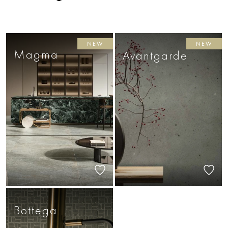
NEW
NEW
Magma
Avantgarde
Bottega