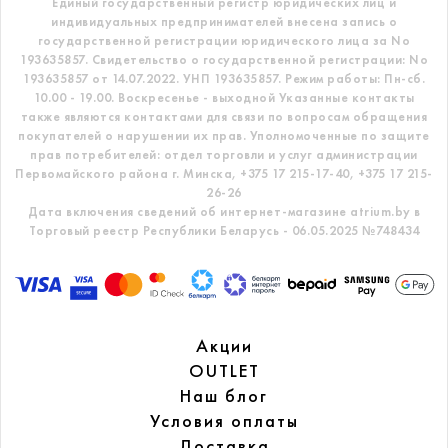
Единый государственный регистр
юридических лиц и
индивидуальных предпринимателей внесена запись о
государственной регистрации юридического лица за No
193635857.
Свидетельство о государственной регистрации: No
193635857 от 14.07.2022. УНП 193635857.
Режим работы: Пн-сб.
10.00 - 19.00. Воскресенье - выходной
Указанные контакты
также являются контактами для связи по вопросам обращения
покупателей о нарушении их прав.
Уполномоченные по защите
прав потребителей: отдел торговли и услуг администрации
Первомайского района г. Минска,
+375 17 215-17-40, +375 17 215-
26-26
Дата включения сведений об интернет-магазине atrium.by в
Торговый реестр Республики Беларусь - 06.05.2025 №748434
Акции
OUTLET
Наш блог
Условия оплаты
Доставка