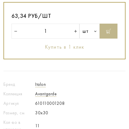
63,34 РУБ/ШТ
шт
Купить в 1 клик
Бренд
Italon
Коллекция
Avantgarde
Артикул
610110001208
Размер, см
30x30
Кол-во в
11