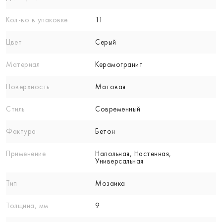
Кол-вo в упаковке
11
Цвет
Серый
Материал
Керамогранит
Поверхность
Матовая
Стиль
Современный
Фактура
Бетон
Применение
Напольная, Настенная,
Универсальная
Тип
Мозаика
Толщина, мм
9