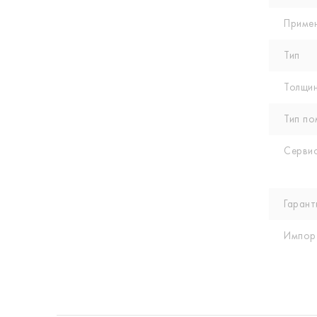
Приме
Тип
Толщин
Тип по
Сервис
Гарант
Импор