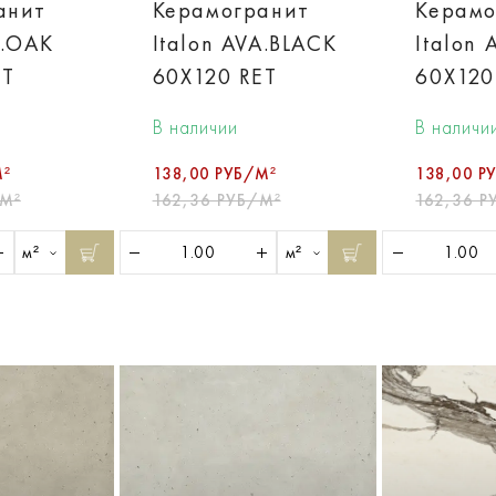
анит
Керамогранит
Керамо
A.OAK
Italon AVA.BLACK
Italon
ET
60X120 RET
60X120
В наличии
В наличи
М²
138,00 РУБ/М²
138,00 Р
/М²
162,36 РУБ/М²
162,36 Р
м²
м²