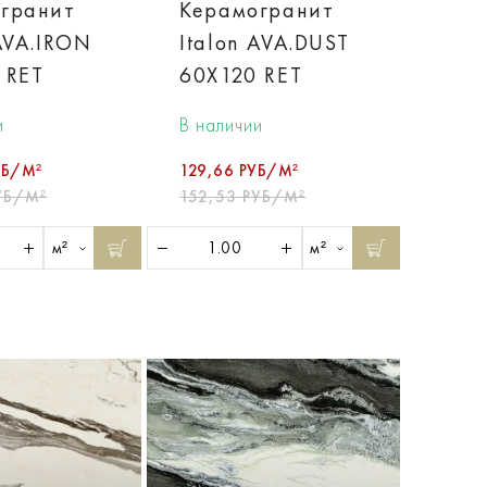
гранит
Керамогранит
 AVA.IRON
Italon AVA.DUST
 RET
60X120 RET
и
В наличии
УБ/М²
129,66 РУБ/М²
УБ/М²
152,53 РУБ/М²
м²
м²