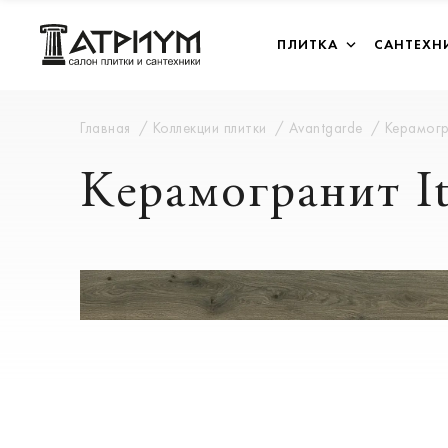
ПЛИТКА
САНТЕХН
Главная
Коллекции плитки
Avantgarde
Керамогр
Керамогранит I