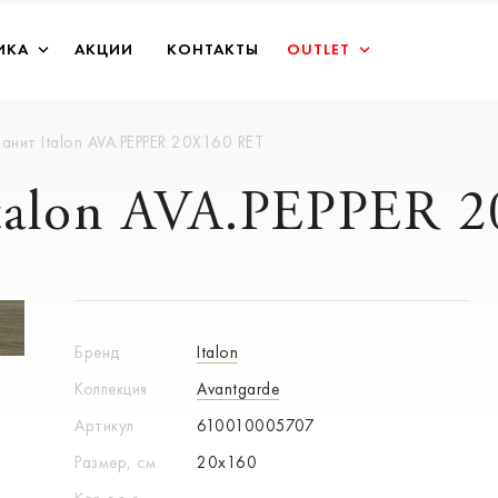
ИКА
АКЦИИ
КОНТАКТЫ
OUTLET
анит Italon AVA.PEPPER 20X160 RET
talon AVA.PEPPER 
Бренд
Italon
Коллекция
Avantgarde
Артикул
610010005707
Размер, см
20x160