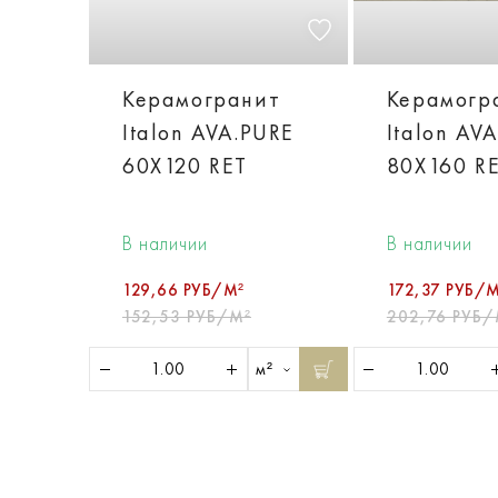
Керамогранит
Керамогр
Italon AVA.PURE
Italon AV
60X120 RET
80X160 R
В наличии
В наличии
129,66 РУБ/М²
172,37 РУБ/М
152,53 РУБ/М²
202,76 РУБ/
м²