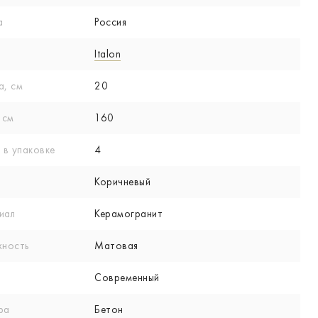
а
Россия
Italon
а, см
20
 см
160
 в упаковке
4
Коричневый
иал
Керамогранит
хность
Матовая
Современный
ра
Бетон