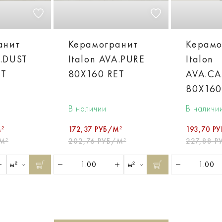
анит
Керамогранит
Керамо
A.DUST
Italon AVA.PURE
Italon
ET
80X160 RET
AVA.C
80X160
В наличии
В наличи
²
172,37 РУБ/М²
193,70 Р
М²
202,76 РУБ/М²
227,88 Р
м²
м²