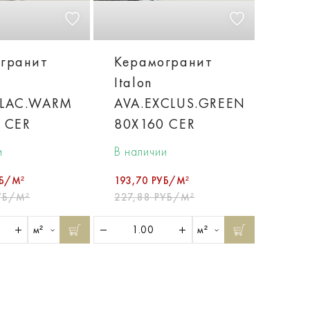
гранит
Керамогранит
Italon
ALAC.WARM
AVA.EXCLUS.GREEN
 CER
80X160 CER
и
В наличии
УБ/М²
193,70 РУБ/М²
УБ/М²
227,88 РУБ/М²
м²
м²