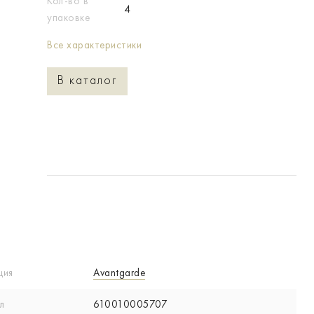
Кол-во в
4
упаковке
Все характеристики
В каталог
ция
Avantgarde
л
610010005707