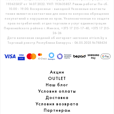
193635857 от 14.07.2022. УНП 193635857.
Режим работы: Пн-сб.
10.00 - 19.00. Воскресенье - выходной
Указанные контакты
также являются контактами для связи по вопросам обращения
покупателей о нарушении их прав.
Уполномоченные по защите
прав потребителей: отдел торговли и услуг администрации
Первомайского района г. Минска,
+375 17 215-17-40, +375 17 215-
26-26
Дата включения сведений об интернет-магазине atrium.by в
Торговый реестр Республики Беларусь - 06.05.2025 №748434
Акции
OUTLET
Наш блог
Условия оплаты
Доставка
Условия возврата
Партнерам