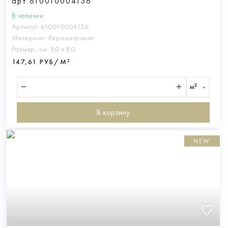
арт.610010004136
В наличии
Артикул:
610010004136
Материал:
Керамогранит
Размер, см:
80 х 80
147,61 РУБ/М²
м²
В корзину
NEW