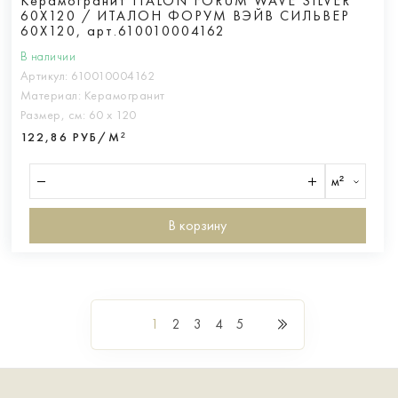
Керамогранит ITALON FORUM WAVE SILVER
60X120 / ИТАЛОН ФОРУМ ВЭЙВ СИЛЬВЕР
60X120, арт.610010004162
В наличии
Артикул:
610010004162
Материал:
Керамогранит
Размер, см:
60 х 120
122,86 РУБ/М²
м²
В корзину
1
2
3
4
5