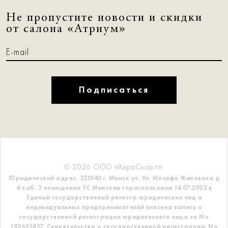
Не пропустите новости и скидки
от салона «Атриум»
Подписаться
© 2026 ООО «КераСмарт».
Юридический адрес: 220140 г. Минск ул. Ул. Иосифа Жиновича д
4 каб. 3 помещение ТС
Минским горисполкомом 14.07.2022 в
Единый государственный регистр
юридических лиц и
индивидуальных предпринимателей внесена запись о
государственной регистрации юридического лица за No
193635857.
Свидетельство о государственной регистрации: No