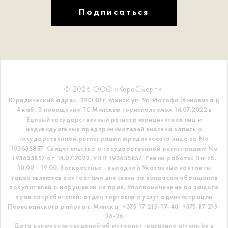
Подписаться
© 2026 ООО «КераСмарт».
Юридический адрес: 220140 г. Минск ул. Ул. Иосифа Жиновича д
4 каб. 3 помещение ТС
Минским горисполкомом 14.07.2022 в
Единый государственный регистр
юридических лиц и
индивидуальных предпринимателей внесена запись о
государственной регистрации юридического лица за No
193635857.
Свидетельство о государственной регистрации: No
193635857 от 14.07.2022. УНП 193635857.
Режим работы: Пн-сб.
10.00 - 19.00. Воскресенье - выходной
Указанные контакты
также являются контактами для связи по вопросам обращения
покупателей о нарушении их прав.
Уполномоченные по защите
прав потребителей: отдел торговли и услуг администрации
Первомайского района г. Минска,
+375 17 215-17-40, +375 17 215-
26-26
Дата включения сведений об интернет-магазине atrium.by в