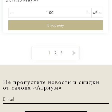
2 017,33 РУБ/М²
м²
В корзину
1
2
3
Не пропустите новости и скидки
от салона «Атриум»