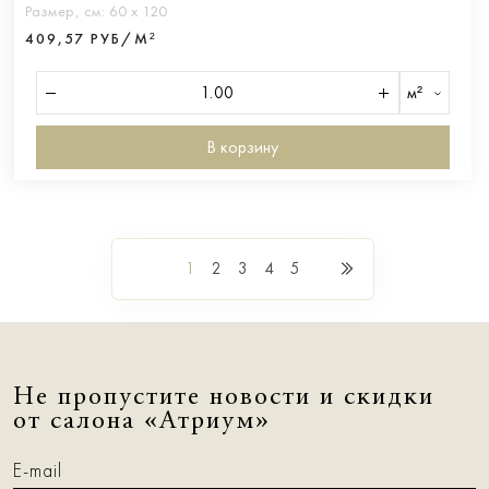
Размер, см:
60 х 120
409,57 РУБ/М²
м²
В корзину
1
2
3
4
5
Не пропустите новости и скидки
от салона «Атриум»