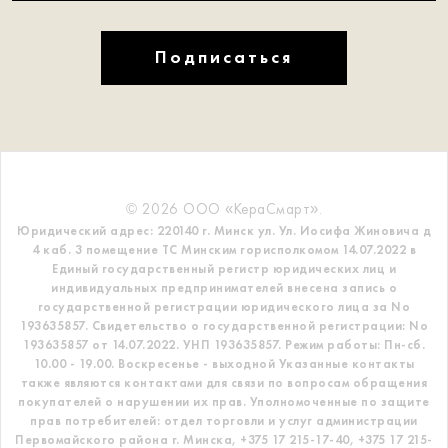
Подписаться
© 2026 ООО «КераСмарт».
Юридический адрес: 220140 г. Минск ул. Ул. Иосифа Жиновича д
4 каб. 3 помещение ТС
Минским горисполкомом 14.07.2022 в
Единый государственный регистр
юридических лиц и
индивидуальных предпринимателей внесена запись о
государственной регистрации юридического лица за No
193635857.
Свидетельство о государственной регистрации: No
193635857 от 14.07.2022. УНП 193635857.
Режим работы: Пн-сб.
10.00 - 19.00. Воскресенье - выходной
Указанные контакты
также являются контактами для связи по вопросам обращения
покупателей о нарушении их прав.
Уполномоченные по защите
прав потребителей: отдел торговли и услуг администрации
Первомайского района г. Минска,
+375 17 215-17-40, +375 17 215-