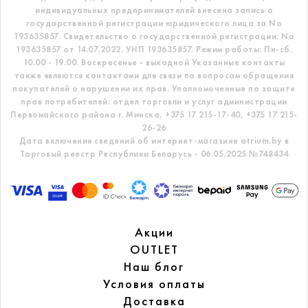
индивидуальных предпринимателей внесена запись о
государственной регистрации юридического лица за No
193635857.
Свидетельство о государственной регистрации: No
193635857 от 14.07.2022. УНП 193635857.
Режим работы: Пн-сб.
10.00 - 19.00. Воскресенье - выходной
Указанные контакты
также являются контактами для связи по вопросам обращения
покупателей о нарушении их прав.
Уполномоченные по защите
прав потребителей: отдел торговли и услуг администрации
Первомайского района г. Минска,
+375 17 215-17-40, +375 17 215-
26-26
Дата включения сведений об интернет-магазине atrium.by в
Торговый реестр Республики Беларусь - 06.05.2025 №748434
Акции
OUTLET
Наш блог
Условия оплаты
Доставка