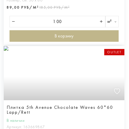
Размер, см:
30 х 60
89,00 РУБ/М²
185,00 РУБ/М²
м²
В корзину
OUTLET
Плитка 5th Avenue Chocolate Waves 60*60
Lapp/Rett
В наличии
Артикул:
163669867