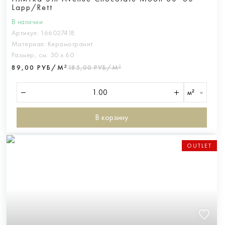
Lapp/Rett
В наличии
Артикул:
166027418
Материал:
Керамогранит
Размер, см:
30 х 60
89,00 РУБ/М²
185,00 РУБ/М²
м²
В корзину
OUTLET