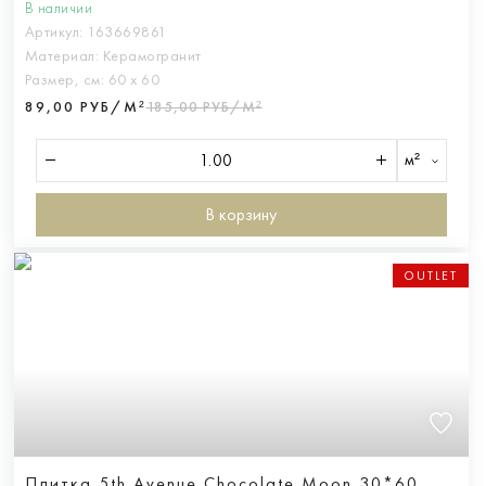
В наличии
Артикул:
163669861
Материал:
Керамогранит
Размер, см:
60 х 60
89,00 РУБ/М²
185,00 РУБ/М²
м²
В корзину
OUTLET
Плитка 5th Avenue Chocolate Moon 30*60