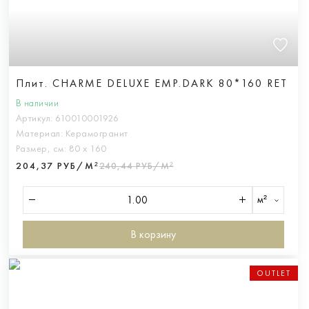
Плит. CHARME DELUXE EMP.DARK 80*160 RET
В наличии
Артикул:
610010001926
Материал:
Керамогранит
Размер, см:
80 х 160
204,37 РУБ/М²
240,44 РУБ/М²
м²
В корзину
OUTLET