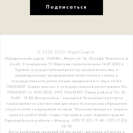
Подписаться
© 2026 ООО «КераСмарт».
Юридический адрес: 220140 г. Минск ул. Ул. Иосифа Жиновича д
4 каб. 3 помещение ТС
Минским горисполкомом 14.07.2022 в
Единый государственный регистр
юридических лиц и
индивидуальных предпринимателей внесена запись о
государственной регистрации юридического лица за No
193635857.
Свидетельство о государственной регистрации: No
193635857 от 14.07.2022. УНП 193635857.
Режим работы: Пн-сб.
10.00 - 19.00. Воскресенье - выходной
Указанные контакты
также являются контактами для связи по вопросам обращения
покупателей о нарушении их прав.
Уполномоченные по защите
прав потребителей: отдел торговли и услуг администрации
Первомайского района г. Минска,
+375 17 215-17-40, +375 17 215-
26-26
Дата включения сведений об интернет-магазине atrium.by в