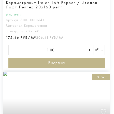
Керамогранит Italon Loft Pepper / Италон
Лофт Пэппер 20х160 ретт.
В наличии
Артикул:
610010001641
Материал:
Керамогранит
Размер, см:
20 х 160
175,46 РУБ/М²
206,41 РУБ/М²
м²
В корзину
NEW