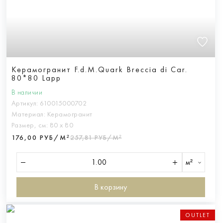
Керамогранит F.d.M.Quark Breccia di Car.
80*80 Lapp
В наличии
Артикул:
610015000702
Материал:
Керамогранит
Размер, см:
80 х 80
176,00 РУБ/М²
257,81 РУБ/М²
м²
В корзину
OUTLET