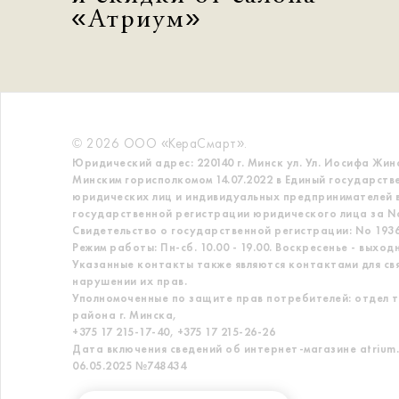
«Атриум»
© 2026 ООО «КераСмарт».
Юридический адрес: 220140 г. Минск ул. Ул. Иосифа Жин
Минским горисполкомом 14.07.2022 в Единый государств
юридических лиц и индивидуальных предпринимателей в
государственной регистрации юридического лица за No
Свидетельство о государственной регистрации: No 19363
Режим работы: Пн-сб. 10.00 - 19.00. Воскресенье - выход
Указанные контакты также являются контактами для св
нарушении их прав.
Уполномоченные по защите прав потребителей: отдел т
района г. Минска,
+375 17 215-17-40, +375 17 215-26-26
Дата включения сведений об интернет-магазине atrium.
06.05.2025 №748434