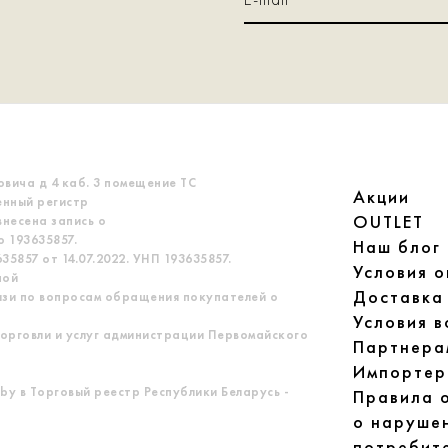
овича д 4 каб. 3 помещение ТС
Акции
енный регистр
OUTLET
несена запись о
 193635857.
Наш блог
5857 от 14.07.2022. УНП 193635857.
Условия 
ной
Доставка
язи по вопросам обращения покупателей о
Условия в
орговли и услуг администрации Первомайского
Партнера
Импортер
by в Торговый реестр Республики Беларусь -
Правила 
о наруше
потребит