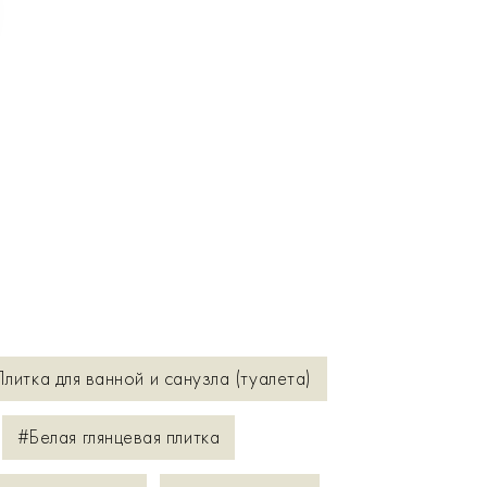
литка для ванной и санузла (туалета)
#Белая глянцевая плитка