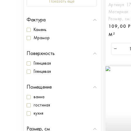
Показать еще
Артикул:
1
Материал:
Размер, см
Фактура
109,00 
Камень
М²
Мрамор
Поверхность
Глянцевая
Глянцевая
Помещение
ванна
гостиная
кухня
Размер, см