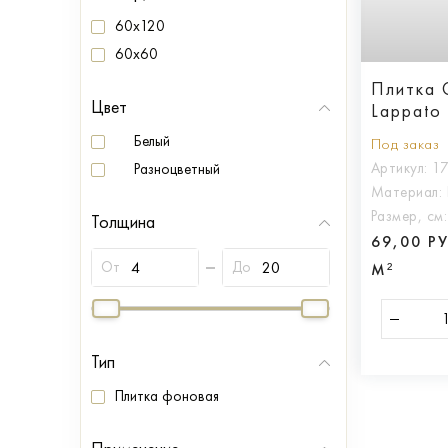
60x120
60x60
Плитка 
Цвет
Lappato
Белый
Под заказ
Артикул:
1
Разноцветный
Материал:
Размер, см
Толщина
69,00 Р
От
До
М²
Тип
Плитка фоновая