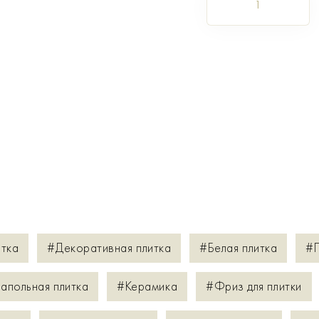
1
итка
#Декоративная плитка
#Белая плитка
#П
апольная плитка
#Керамика
#Фриз для плитки