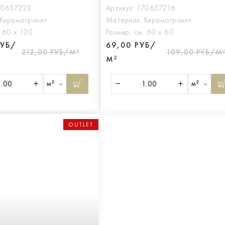
70657223
Артикул:
170657216
Керамогранит
Материал:
Керамогранит
:
60 х 120
Размер, см:
60 х 60
РУБ/
69,00 РУБ/
212,00 РУБ/М²
109,00 РУБ/М
М²
м²
м²
OUTLET