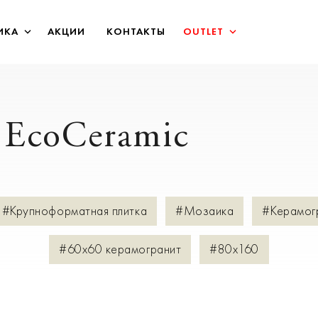
ИКА
АКЦИИ
КОНТАКТЫ
OUTLET
 EcoCeramic
#Крупноформатная плитка
#Мозаика
#Керамог
#60х60 керамогранит
#80х160