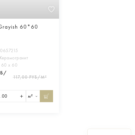
Grayish 60*60
70657215
Керамогранит
:
60 х 60
УБ/
117,00 РУБ/М²
м²