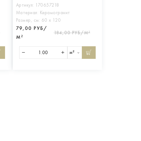
Артикул:
170657218
Материал:
Керамогранит
Размер, см:
60 х 120
79,00 РУБ/
²
184,00 РУБ/М²
М²
м²