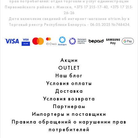
прав потребителей: отдел торговли и услуг администрации
Первомайского района г. Минска,
+375 17 215-17-40, +375 17 215-
26-26
Дата включения сведений об интернет-магазине atrium.by в
Торговый реестр Республики Беларусь - 06.05.2025 №748434
Акции
OUTLET
Наш блог
Условия оплаты
Доставка
Условия возврата
Партнерам
Импортеры и поставщики
Правила обращений
о нарушении прав
потребителей