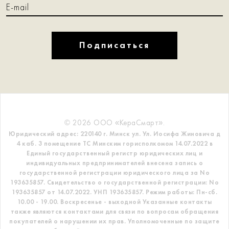
Подписаться
© 2026 ООО «КераСмарт».
Юридический адрес: 220140 г. Минск ул. Ул. Иосифа Жиновича д
4 каб. 3 помещение ТС
Минским горисполкомом 14.07.2022 в
Единый государственный регистр
юридических лиц и
индивидуальных предпринимателей внесена запись о
государственной регистрации юридического лица за No
193635857.
Свидетельство о государственной регистрации: No
193635857 от 14.07.2022. УНП 193635857.
Режим работы: Пн-сб.
10.00 - 19.00. Воскресенье - выходной
Указанные контакты
также являются контактами для связи по вопросам обращения
покупателей о нарушении их прав.
Уполномоченные по защите