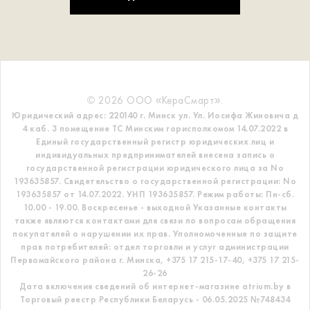
© 2026 ООО «КераСмарт».
Юридический адрес: 220140 г. Минск ул. Ул. Иосифа Жиновича д
4 каб. 3 помещение ТС
Минским горисполкомом 14.07.2022 в
Единый государственный регистр
юридических лиц и
индивидуальных предпринимателей внесена запись о
государственной регистрации юридического лица за No
193635857.
Свидетельство о государственной регистрации: No
193635857 от 14.07.2022. УНП 193635857.
Режим работы: Пн-сб.
10.00 - 19.00. Воскресенье - выходной
Указанные контакты
также являются контактами для связи по вопросам обращения
покупателей о нарушении их прав.
Уполномоченные по защите
прав потребителей: отдел торговли и услуг администрации
Первомайского района г. Минска,
+375 17 215-17-40, +375 17 215-
26-26
Дата включения сведений об интернет-магазине atrium.by в
Торговый реестр Республики Беларусь - 06.05.2025 №748434