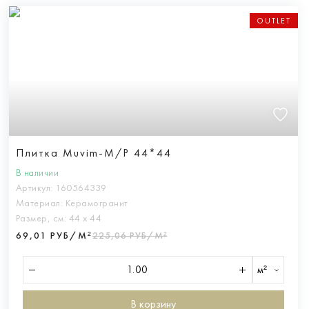
OUTLET
Плитка Muvim-M/P 44*44
В наличии
Артикул:
160564339
Материал:
Керамогранит
Размер, см:
44 х 44
69,01 РУБ/М²
225,06 РУБ/М²
м²
В корзину