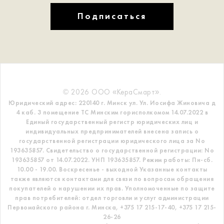
Подписаться
© 2026 ООО «КераСмарт».
Юридический адрес: 220140 г. Минск ул. Ул. Иосифа Жиновича д
4 каб. 3 помещение ТС
Минским горисполкомом 14.07.2022 в
Единый государственный регистр
юридических лиц и
индивидуальных предпринимателей внесена запись о
государственной регистрации юридического лица за No
193635857.
Свидетельство о государственной регистрации: No
193635857 от 14.07.2022. УНП 193635857.
Режим работы: Пн-сб.
10.00 - 19.00. Воскресенье - выходной
Указанные контакты
также являются контактами для связи по вопросам обращения
покупателей о нарушении их прав.
Уполномоченные по защите
прав потребителей: отдел торговли и услуг администрации
Первомайского района г. Минска,
+375 17 215-17-40, +375 17 215-
26-26