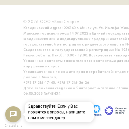
© 2026 ООО «КераСмарт».
Юридический адрес: 220140 г. Минск ул. Ул. Иосифа Жин
Минским горисполкомом 14.07.2022 в Единый государств
юридических лиц и индивидуальных предпринимателей в
государственной регистрации юридического лица за No
Свидетельство о государственной регистрации: No 19363
Режим работы: Пн-сб. 10.00 - 19.00. Воскресенье - выход
Указанные контакты также являются контактами для св
нарушении их прав.
Уполномоченные по защите прав потребителей: отдел т
района г. Минска,
+375 17 215-17-40, +375 17 215-26-26
Дата включения сведений об интернет-магазине atrium.
06.05.2025 №748434
Здравствуйте! Если у Вас
появятся вопросы, напишите
нам в мессенджер.
Chatsale.io