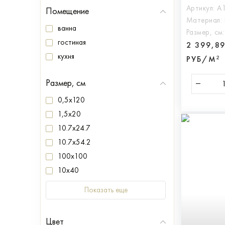
Артикул:
A
Помещение
Материал:
ванна
Размер, см
гостиная
2 399,8
кухня
РУБ/М²
Размер, см
0,5x120
1,5x20
10.7x24.7
10.7x54.2
100x100
10x40
Показать еще
Цвет