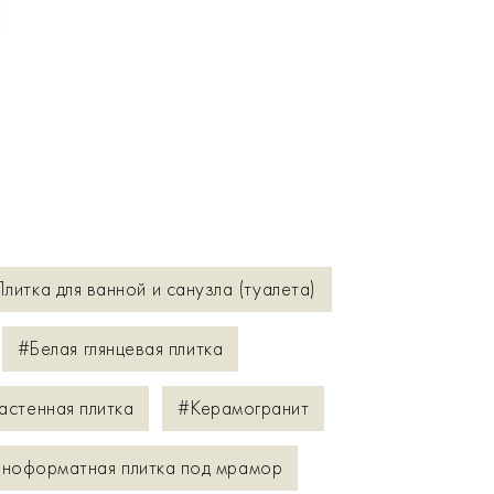
литка для ванной и санузла (туалета)
#Белая глянцевая плитка
астенная плитка
#Керамогранит
ноформатная плитка под мрамор