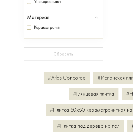
Универсальная
Материал
Керамогранит
Сбросить
#Atlas Concorde
#Испанская пл
#Глянцевая плитка
#Н
#Плитка 60х60 керамогранитная на
#Плитка под дерево на пол