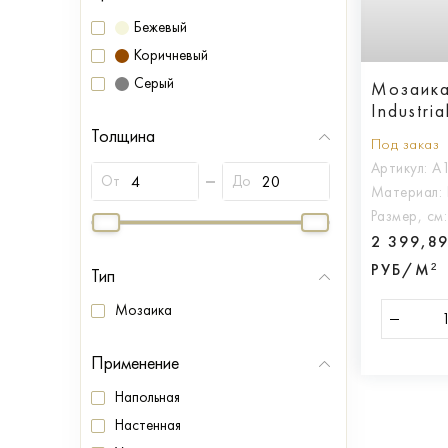
Бежевый
Коричневый
Серый
Мозаика
Industri
Толщина
Под заказ
Артикул:
A
От
До
Материал:
Размер, см
2 399,8
РУБ/М²
Тип
Мозаика
Применение
Напольная
Настенная