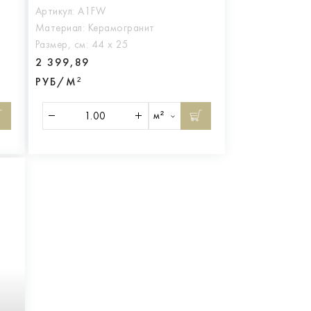
Артикул:
A1FW
Материал:
Керамогранит
Размер, см:
44 х 25
2 399,89
РУБ/М²
м²