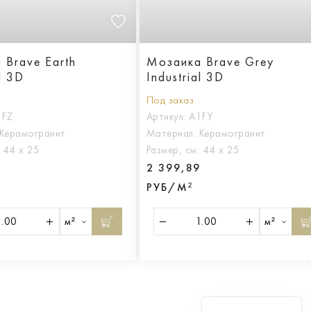
 Brave Earth
Мозаика Brave Grey
al 3D
Industrial 3D
Под заказ
1FZ
Артикул:
A1FY
Керамогранит
Материал:
Керамогранит
:
44 х 25
Размер, см:
44 х 25
9
2 399,89
РУБ/М²
м²
м²