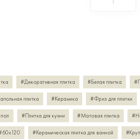
1
итка
#Декоративная плитка
#Белая плитка
#П
апольная плитка
#Керамика
#Фриз для плитки
 пол
#Плитка для кухни
#Матовая плитка
#Н
#60х120
#Керамическая плитка для ванной
#Круп