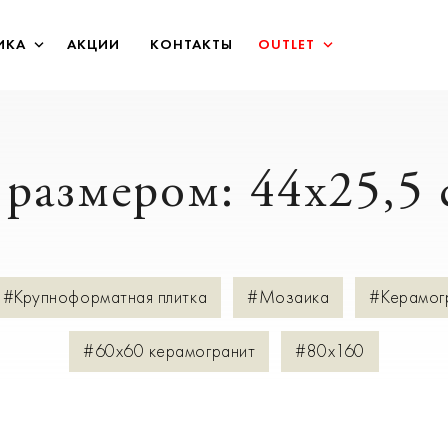
ИКА
АКЦИИ
КОНТАКТЫ
OUTLET
 размером: 44x25,5 
#Крупноформатная плитка
#Мозаика
#Керамог
#60х60 керамогранит
#80х160