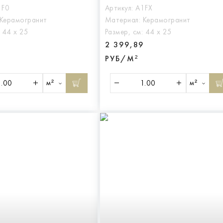
1F0
Артикул:
A1FX
Керамогранит
Материал:
Керамогранит
:
44 х 25
Размер, см:
44 х 25
9
2 399,89
РУБ/М²
м²
м²