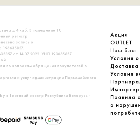
овича д 4 каб. 3 помещение ТС
Акции
енный регистр
OUTLET
несена запись о
 193635857.
Наш блог
5857 от 14.07.2022. УНП 193635857.
Условия 
ной
Доставка
язи по вопросам обращения покупателей о
Условия в
орговли и услуг администрации Первомайского
Партнера
Импортер
by в Торговый реестр Республики Беларусь -
Правила 
о наруше
потребит