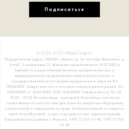
Подписаться
© 2026 ООО «КераСмарт».
Юридический адрес: 220140 г. Минск ул. Ул. Иосифа Жиновича д
4 каб. 3 помещение ТС
Минским горисполкомом 14.07.2022 в
Единый государственный регистр
юридических лиц и
индивидуальных предпринимателей внесена запись о
государственной регистрации юридического лица за No
193635857.
Свидетельство о государственной регистрации: No
193635857 от 14.07.2022. УНП 193635857.
Режим работы: Пн-сб.
10.00 - 19.00. Воскресенье - выходной
Указанные контакты
также являются контактами для связи по вопросам обращения
покупателей о нарушении их прав.
Уполномоченные по защите
прав потребителей: отдел торговли и услуг администрации
Первомайского района г. Минска,
+375 17 215-17-40, +375 17 215-
26-26