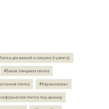
литка для ванной и санузла (туалета)
#Белая глянцевая плитка
астенная плитка
#Керамогранит
ноформатная плитка под мрамор