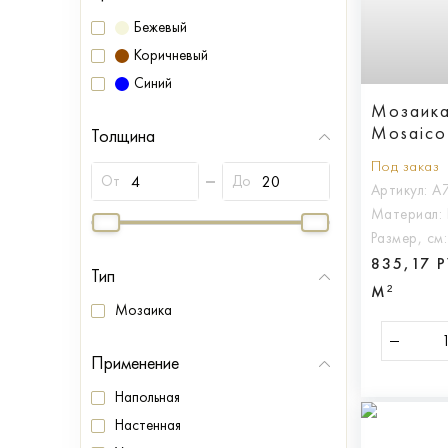
Бежевый
Коричневый
Синий
Мозаика
Mosaico
Толщина
Под заказ
От
До
Артикул:
A
Материал:
Размер, см
835,17 
Тип
М²
Мозаика
Применение
Напольная
Настенная