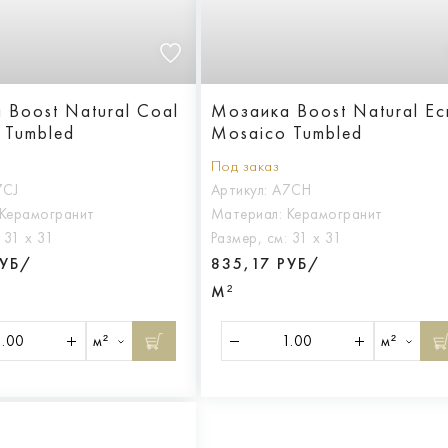
 Boost Natural Coal
Мозаика Boost Natural Ec
 Tumbled
Mosaico Tumbled
Под заказ
7CJ
Артикул:
A7CH
Керамогранит
Материал:
Керамогранит
:
31 х 31
Размер, см:
31 х 31
РУБ/
835,17 РУБ/
М²
м²
м²