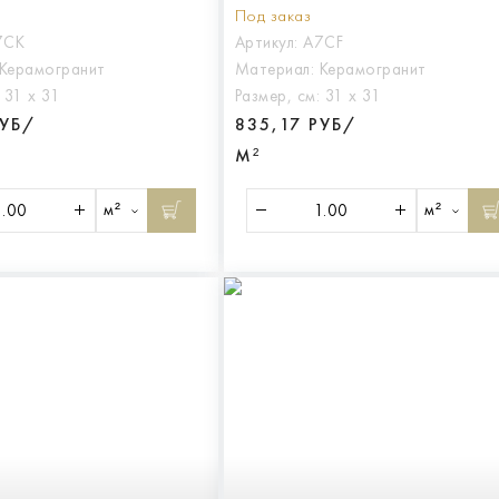
Под заказ
7CK
Артикул:
A7CF
Керамогранит
Материал:
Керамогранит
:
31 х 31
Размер, см:
31 х 31
РУБ/
835,17 РУБ/
М²
м²
м²