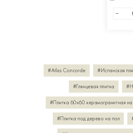
#Atlas Concorde
#Испанская пл
#Глянцевая плитка
#Н
#Плитка 60х60 керамогранитная на
#Плитка под дерево на пол