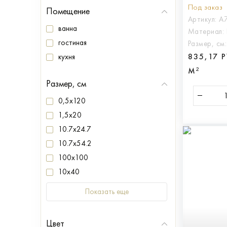
Под заказ
Помещение
Артикул:
A
ванна
Материал:
гостиная
Размер, см
835,17 
кухня
М²
Размер, см
0,5x120
1,5x20
10.7x24.7
10.7x54.2
100x100
10x40
Показать еще
Цвет