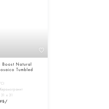
 Boost Natural
osaico Tumbled
7CI
Керамогранит
:
31 х 31
РУБ/