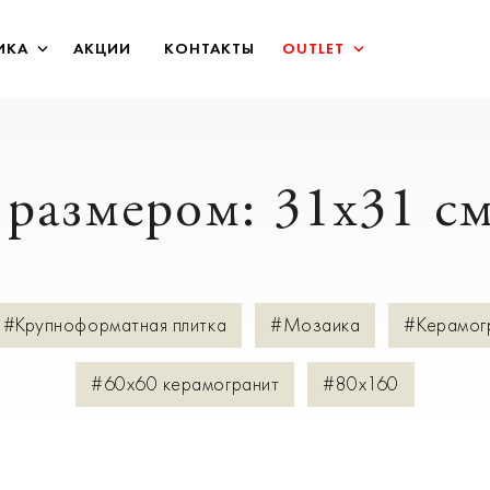
ИКА
АКЦИИ
КОНТАКТЫ
OUTLET
 размером: 31x31 с
#Крупноформатная плитка
#Мозаика
#Керамог
#60х60 керамогранит
#80х160