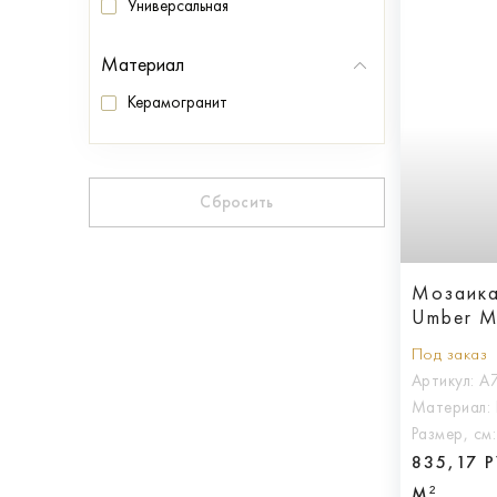
Универсальная
Материал
Керамогранит
Сбросить
Мозаика
Umber M
Под заказ
Артикул:
A
Материал:
Размер, см
835,17 
М²