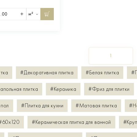
м²
1
итка
#Декоративная плитка
#Белая плитка
#П
апольная плитка
#Керамика
#Фриз для плитки
 пол
#Плитка для кухни
#Матовая плитка
#Н
#60х120
#Керамическая плитка для ванной
#Круп