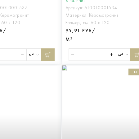
В наличии
10010001537
Артикул:
610010001534
Керамогранит
Материал:
Керамогранит
:
60 х 120
Размер, см:
60 х 120
УБ/
95,91 РУБ/
М²
м²
м²
N