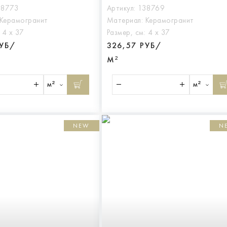
38773
Артикул:
138769
Керамогранит
Материал:
Керамогранит
:
4 х 37
Размер, см:
4 х 37
РУБ/
326,57 РУБ/
М²
м²
м²
NEW
N