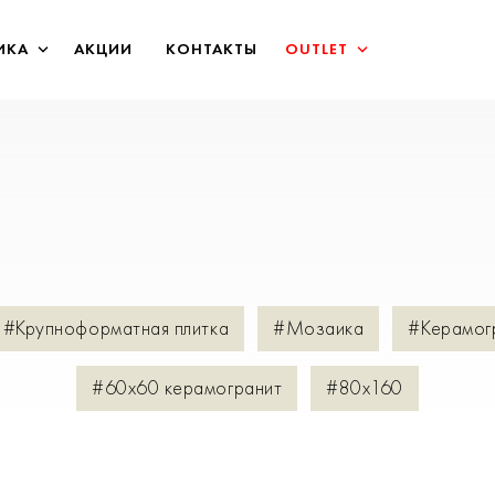
ИКА
АКЦИИ
КОНТАКТЫ
OUTLET
#Крупноформатная плитка
#Мозаика
#Керамог
#60х60 керамогранит
#80х160