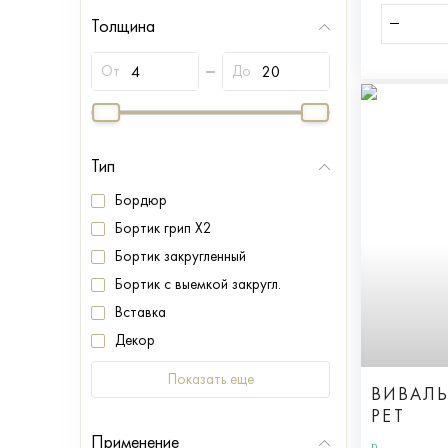
Толщина
От
До
Тип
Бордюр
Бортик грип X2
Бортик закругленный
Бортик с выемкой закругл.
Вставка
Декор
Показать еще
ВИВАЛЬ
РЕТ
Применение