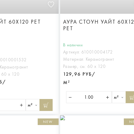
ЙТ 60X120 РЕТ
АУРА СТОУН УАЙТ 60X1
РЕТ
В наличии
Артикул:
610010004172
Материал:
Керамогранит
10010001532
Размер, см:
60 х 120
Керамогранит
129,96 РУБ/
:
60 х 120
УБ/
М²
м²
м²
NEW
N