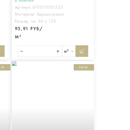
В наличии
Артикул:
610010001533
Материал:
Керамогранит
Размер, см:
60 х 120
95,91 РУБ/
М²
м²
EW
NEW