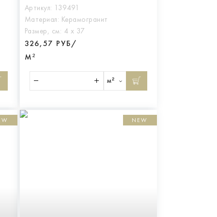
Артикул:
139491
Материал:
Керамогранит
Размер, см:
4 х 37
326,57 РУБ/
М²
м²
EW
NEW