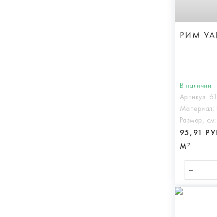
РИМ УА
В наличии
Артикул:
6
Материал:
Размер, см
95,91 Р
М²