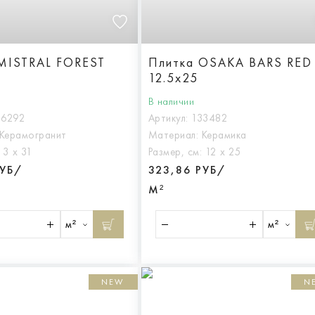
MISTRAL FOREST
Плитка OSAKA BARS RED
12.5x25
В наличии
36292
Артикул:
133482
Керамогранит
Материал:
Керамика
:
3 х 31
Размер, см:
12 х 25
РУБ/
323,86 РУБ/
М²
м²
м²
NEW
N