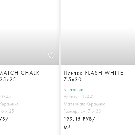
 MATCH CHALK
Плитка FLASH WHITE
25x25
7.5x30
В наличии
30845
Артикул:
124421
Керамика
Материал:
Керамика
:
6 х 25
Размер, см:
7 х 30
РУБ/
199,15 РУБ/
М²