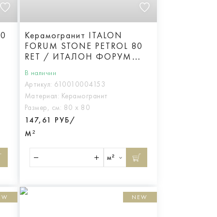
20
Керамогранит ITALON
FORUM STONE PETROL 80
RET / ИТАЛОН ФОРУМ
СТОУН ПЕТРОЛ 80 РЕТ,
В наличии
арт.610010004153
Артикул:
610010004153
Материал:
Керамогранит
Размер, см:
80 х 80
147,61 РУБ/
М²
м²
EW
NEW