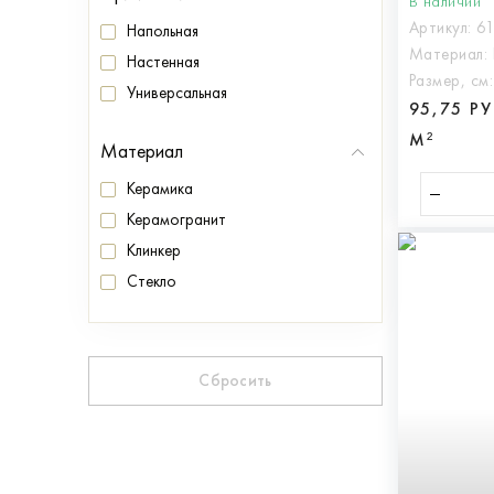
В наличии
Артикул:
6
Напольная
Материал:
Настенная
Размер, см
Универсальная
95,75 Р
М²
Материал
Керамика
Керамогранит
Клинкер
Стекло
Сбросить